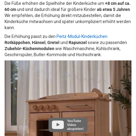
Die Füße erhöhen die Spielhöhe der Kinderküche um
+8 cm auf ca.
60 cm
und sind dadurch ideal für größere Kinder
ab etwa 5 Jahren
.
Wir empfehlen, die Erhöhung direkt mitzubestellen, damit die
Kinderküche mitwachsen und später unkompliziert erhöht werden
kann.
Die Erhöhung passt zu den
Peitz-Modul-Kinderküchen
Rotkäppchen
,
Hänsel
,
Gretel
und
Rapunzel
sowie zu passenden
Zubehör-Küchenmodulen
wie Waschmaschine, Kühlschrank,
Geschirrspüler, Butler-Kommode und Hochschrank.
YouTube
Video
abspielen!