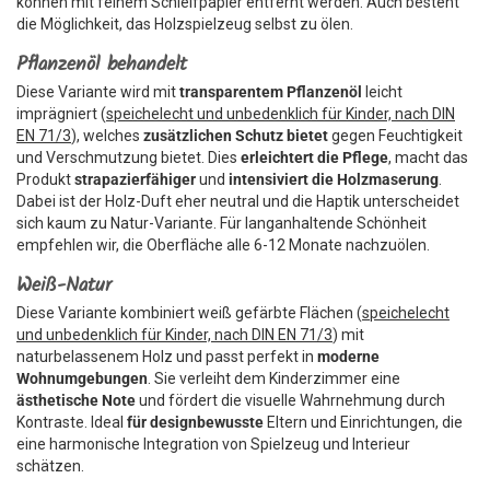
können mit feinem Schleifpapier entfernt werden. Auch besteht
die Möglichkeit, das Holzspielzeug selbst zu ölen.
Pflanzenöl behandelt
Diese Variante wird mit
transparentem Pflanzenöl
leicht
imprägniert (
speichelecht und unbedenklich für Kinder, nach DIN
EN 71/3
), welches
zusätzlichen Schutz bietet
gegen Feuchtigkeit
und Verschmutzung bietet. Dies
erleichtert die Pflege
, macht das
Produkt
strapazierfähiger
und
intensiviert die Holzmaserung
.
Dabei ist der Holz-Duft eher neutral und die Haptik unterscheidet
sich kaum zu Natur-Variante. Für langanhaltende Schönheit
empfehlen wir, die Oberfläche alle 6-12 Monate nachzuölen.
Weiß-Natur
Diese Variante kombiniert weiß gefärbte Flächen (
speichelecht
und unbedenklich für Kinder, nach DIN EN 71/3
) mit
naturbelassenem Holz und passt perfekt in
moderne
Wohnumgebungen
. Sie verleiht dem Kinderzimmer eine
ästhetische Note
und fördert die visuelle Wahrnehmung durch
Kontraste. Ideal
für designbewusste
Eltern und Einrichtungen, die
eine harmonische Integration von Spielzeug und Interieur
schätzen.