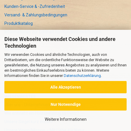
Kunden-Service & -Zufriedenheit
Versand- & Zahlungsbedingungen
Produktkatalog
Informationen zur Echtheit von Kundenbewertungen
Diese Webseite verwendet Cookies und andere
Impressum
Technologien
Datenschutz
Wir verwenden Cookies und ähnliche Technologien, auch von
AGB
Drittanbietern, um die ordentliche Funktionsweise der Website zu
gewährleisten, die Nutzung unseres Angebotes zu analysieren und Ihnen
Widerrufsrecht & Widerrufsformular
ein bestmögliches Einkaufserlebnis bieten zu können. Weitere
Cookie Einstellungen
Informationen finden Sie in unserer
Datenschutzerklärung
.
Alle Akzeptieren
WISSENWERTES
Nur Notwendige
Über uns - Unternehmensgeschichte
Wie entsteht ein Holzspielzeug by Peitz?
Weitere Informationen
Unsere Siegel kurz erklärt!
Unsere Vision/Mission – Mit Liebe zur Natur