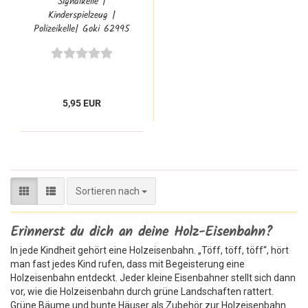
Signalkelle |
Kinderspielzeug |
Polizeikelle| Goki 62995
5,95 EUR
Sortieren nach
Sortieren nach
Erinnerst du dich an deine Holz-Eisenbahn?
In jede Kindheit gehört eine Holzeisenbahn. „Töff, töff, töff“, hört
man fast jedes Kind rufen, dass mit Begeisterung eine
Holzeisenbahn entdeckt. Jeder kleine Eisenbahner stellt sich dann
vor, wie die Holzeisenbahn durch grüne Landschaften rattert.
Grüne Bäume und bunte Häuser als Zubehör zur Holzeisenbahn