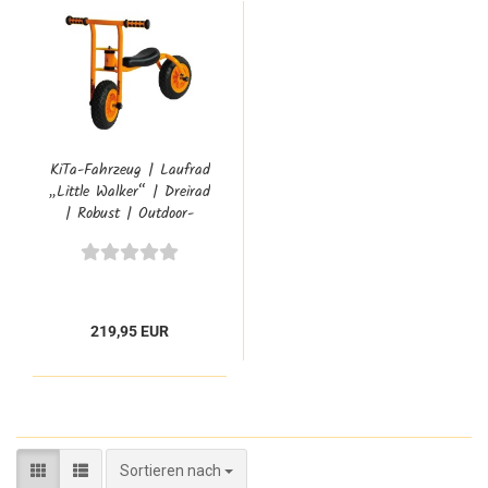
KiTa-Fahrzeug | Laufrad
„Little Walker“ | Dreirad
| Robust | Outdoor-
Fahrzeug 64030
219,95 EUR
Sortieren nach
Sortieren nach