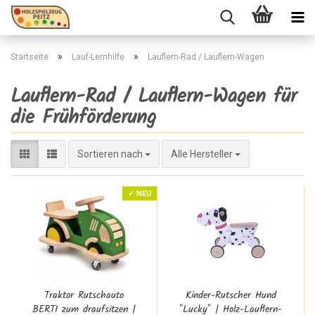
»
»
Startseite
Lauf-Lernhilfe
Lauflern-Rad / Lauflern-Wagen
Lauflern-Rad / Lauflern-Wagen für
die Frühförderung
Sortieren nach
Sortieren nach
Alle Hersteller
✓ NEU
Traktor Rutschauto
Kinder-Rutscher Hund
BERTI zum draufsitzen |
"Lucky" | Holz-Lauflern-