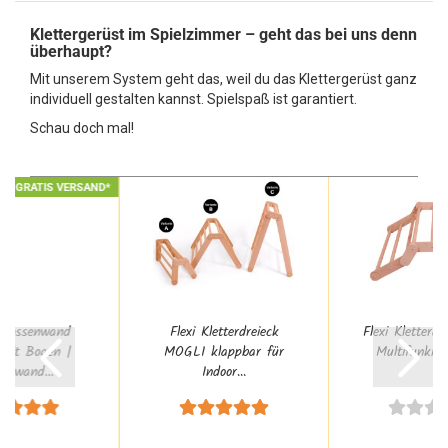
Klettergerüst im Spielzimmer – geht das bei uns denn
überhaupt?
Mit unserem System geht das, weil du das Klettergerüst ganz
individuell gestalten kannst. Spielspaß ist garantiert.
Schau doch mal!
✓ GRATIS VERSAND*
Sprossenwand
Flexi Kletterdreieck
Flexi Kletterd
mit Bogen |
MOGLI klappbar für
Multifunkiona
terwand...
Indoor...