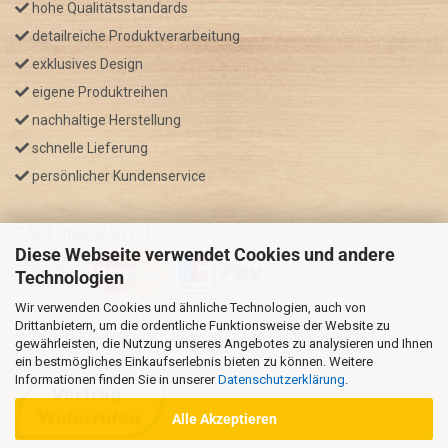
hohe Qualitätsstandards
detailreiche Produktverarbeitung
exklusives Design
eigene Produktreihen
nachhaltige Herstellung
schnelle Lieferung
persönlicher Kundenservice
ZAHLUNGSARTEN
Diese Webseite verwendet Cookies und andere
Technologien
Wir verwenden Cookies und ähnliche Technologien, auch von
* GRATIS VERSAND nur innerhalb Deutschland
Drittanbietern, um die ordentliche Funktionsweise der Website zu
** Regellaufzeit für DE, Bei Auslandsbestellungen kann die
gewährleisten, die Nutzung unseres Angebotes zu analysieren und Ihnen
ein bestmögliches Einkaufserlebnis bieten zu können. Weitere
Versandzeit variieren.
Informationen finden Sie in unserer
Datenschutzerklärung
.
Alle Akzeptieren