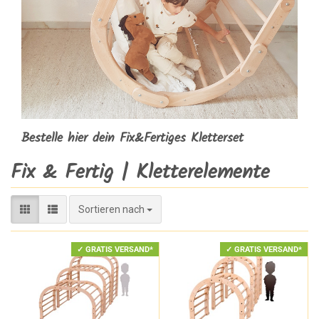
Bestelle hier dein Fix&Fertiges Kletterset
Fix & Fertig | Kletterelemente
Sortieren nach
Sortieren nach
✓ GRATIS VERSAND*
✓ GRATIS VERSAND*