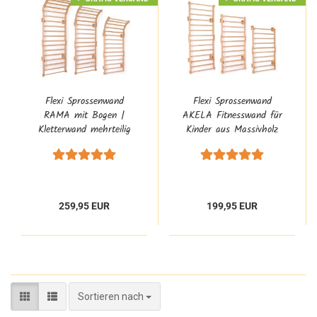
Flexi Sprossenwand
Flexi Sprossenwand
RAMA mit Bogen |
AKELA Fitnesswand für
Kletterwand mehrteilig
Kinder aus Massivholz
8122
8121
259,95 EUR
199,95 EUR
Sortieren nach
Sortieren nach