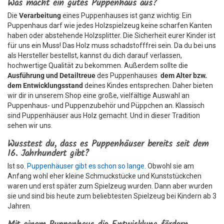
Was macht ein gutes Puppenhaus aus?
Die
Verarbeitung
eines Puppenhauses ist ganz wichtig: Ein
Puppenhaus darf wie jedes Holzspielzeug keine scharfen Kanten
haben oder abstehende Holzsplitter. Die Sicherheit eurer Kinder ist
für uns ein Muss! Das Holz muss schadstofffrei sein. Da du bei uns
als Hersteller bestellst, kannst du dich darauf verlassen,
hochwertige Qualität zu bekommen. Außerdem sollte die
Ausführung und Detailtreue
des Puppenhauses
dem Alter bzw.
dem Entwicklungsstand
deines Kindes entsprechen. Daher bieten
wir dir in unserem Shop eine große, vielfältige Auswahl an
Puppenhaus- und Puppenzubehör und Püppchen an. Klassisch
sind Puppenhäuser aus Holz gemacht. Und in dieser Tradition
sehen wir uns.
Wusstest du, dass es Puppenhäuser bereits seit dem
16. Jahrhundert gibt?
Ist so.
Puppenhäuser gibt es schon so lange.
Obwohl sie am
Anfang wohl eher kleine Schmuckstücke und Kunststückchen
waren und erst später zum Spielzeug wurden. Dann aber wurden
sie und sind bis heute zum beliebtesten Spielzeug bei Kindern ab 3
Jahren.