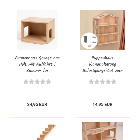
Puppenhaus Garage aus
Puppenhaus
Holz mit Auffahrt |
Wandhalterung
Zubehör für
Befestigungs-Set zum
Puppenhäuser Anna,
Puppenhaus Regal an
Lotti & Elsa
der Wand aufhängen |
Wand Schwerlasthalter
34,95 EUR
14,95 EUR