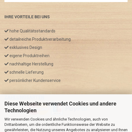
IHRE VORTEILE BEI UNS
hohe Qualitätsstandards
detailreiche Produktverarbeitung
exklusives Design
eigene Produktreihen
nachhaltige Herstellung
schnelle Lieferung
persönlicher Kundenservice
ZAHLUNGSARTEN
Diese Webseite verwendet Cookies und andere
Technologien
Wir verwenden Cookies und ähnliche Technologien, auch von
* GRATIS VERSAND nur innerhalb Deutschland
Drittanbietern, um die ordentliche Funktionsweise der Website zu
** Regellaufzeit für DE, Bei Auslandsbestellungen kann die
gewährleisten, die Nutzung unseres Angebotes zu analysieren und Ihnen