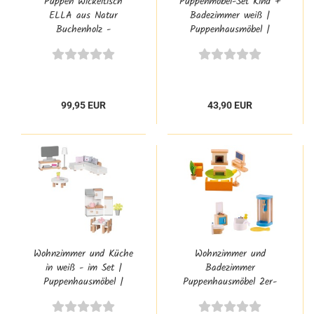
Puppen Wickeltisch
Puppenmöbel-Set Kind +
ELLA aus Natur
Badezimmer weiß |
Buchenholz -
Puppenhausmöbel |
Wickelkommode für
Kinderzimmer,
Puppen im Montessori
Badezimmer
Flexi-System Stil
99,95 EUR
43,90 EUR
Wohnzimmer und Küche
Wohnzimmer und
in weiß - im Set |
Badezimmer
Puppenhausmöbel |
Puppenhausmöbel 2er-
Ergänzung für das
Set
Puppenhaus