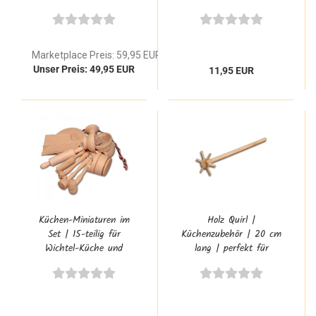
5230.1
Marketplace Preis: 59,95 EUR
Unser Preis: 49,95 EUR
11,95 EUR
Küchen-Miniaturen im
Holz Quirl |
Set | 15-teilig für
Küchenzubehör | 20 cm
Wichtel-Küche und
lang | perfekt für
Puppenküche |
Kinderhände | HM-10457
spannende
Kochabenteuer | HM-
30151