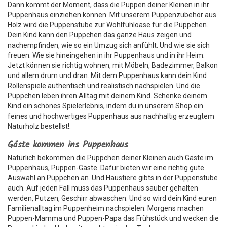
Dann kommt der Moment, dass die Puppen deiner Kleinen in ihr
Puppenhaus einziehen können. Mit unserem Puppenzubehör aus
Holz wird die Puppenstube zur Wohlfühloase für die Püppchen.
Dein Kind kann den Püppchen das ganze Haus zeigen und
nachempfinden, wie so ein Umzug sich anfühlt. Und wie sie sich
freuen. Wie sie hineingehen in ihr Puppenhaus und in ihr Heim.
Jetzt können sie richtig wohnen, mit Möbeln, Badezimmer, Balkon
und allem drum und dran. Mit dem Puppenhaus kann dein Kind
Rollenspiele authentisch und realistisch nachspielen. Und die
Püppchen leben ihren Alltag mit deinem Kind. Schenke deinem
Kind ein schönes Spielerlebnis, indem du in unserem Shop ein
feines und hochwertiges Puppenhaus aus nachhaltig erzeugtem
Naturholz bestellst!.
Gäste kommen ins Puppenhaus
Natürlich bekommen die Püppchen deiner Kleinen auch Gäste im
Puppenhaus, Puppen-Gäste. Dafür bieten wir eine richtig gute
Auswahl an Püppchen an. Und Haustiere gibts in der Puppenstube
auch. Auf jeden Fall muss das Puppenhaus sauber gehalten
werden, Putzen, Geschirr abwaschen. Und so wird dein Kind euren
Familienalltag im Puppenheim nachspielen. Morgens machen
Puppen-Mamma und Puppen-Papa das Frühstück und wecken die