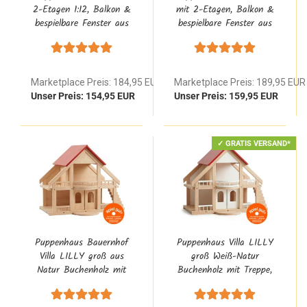
2-Etagen 1:12, Balkon &
mit 2-Etagen, Balkon &
bespielbare Fenster aus
bespielbare Fenster aus
Natur Buche Massivholz
Natur Buche Massivholz
Waldorf
skandinavisch | 1:12
Marketplace Preis: 184,95 EUR
Marketplace Preis: 189,95 EUR
Unser Preis: 154,95 EUR
Unser Preis: 159,95 EUR
✓ GRATIS VERSAND*
Puppenhaus Bauernhof
Puppenhaus Villa LILLY
Villa LILLY groß aus
groß Weiß-Natur
Natur Buchenholz mit
Buchenholz mit Treppe,
Treppe, rotem Dach,
rotem Dach, Balkon,
Balkon, Schiebetüren,
Schiebetüren, Stall &