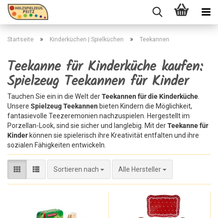
»
»
Startseite
Kinderküchen | Spielküchen
Teekannen
Teekanne für Kinderküche kaufen:
Spielzeug Teekannen für Kinder
Tauchen Sie ein in die Welt der
Teekannen für die Kinderküche
.
Unsere
Spielzeug Teekannen
bieten Kindern die Möglichkeit,
fantasievolle Teezeremonien nachzuspielen. Hergestellt im
Porzellan-Look, sind sie sicher und langlebig. Mit der
Teekanne für
Kinder
können sie spielerisch ihre Kreativität entfalten und ihre
sozialen Fähigkeiten entwickeln.
Sortieren nach
Sortieren nach
Alle Hersteller