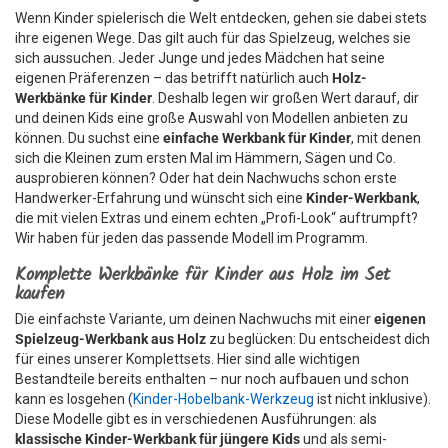
Wenn Kinder spielerisch die Welt entdecken, gehen sie dabei stets
ihre eigenen Wege. Das gilt auch für das Spielzeug, welches sie
sich aussuchen. Jeder Junge und jedes Mädchen hat seine
eigenen Präferenzen – das betrifft natürlich auch
Holz-
Werkbänke für Kinder
. Deshalb legen wir großen Wert darauf, dir
und deinen Kids eine große Auswahl von Modellen anbieten zu
können. Du suchst eine
einfache Werkbank für Kinder
, mit denen
sich die Kleinen zum ersten Mal im Hämmern, Sägen und Co.
ausprobieren können? Oder hat dein Nachwuchs schon erste
Handwerker-Erfahrung und wünscht sich eine
Kinder-Werkbank
,
die mit vielen Extras und einem echten „Profi-Look“ auftrumpft?
Wir haben für jeden das passende Modell im Programm.
Komplette Werkbänke für Kinder aus Holz im Set
kaufen
Die einfachste Variante, um deinen Nachwuchs mit einer
eigenen
Spielzeug-Werkbank aus Holz
zu beglücken: Du entscheidest dich
für eines unserer Komplettsets. Hier sind alle wichtigen
Bestandteile bereits enthalten – nur noch aufbauen und schon
kann es losgehen (
Kinder-Hobelbank-Werkzeug
ist nicht inklusive).
Diese Modelle gibt es in verschiedenen Ausführungen: als
klassische Kinder-Werkbank für jüngere Kids
und als semi-