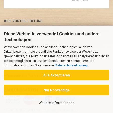
IHRE VORTEILE BEI UNS
Diese Webseite verwendet Cookies und andere
hohe Qualitätsstandards
Technologien
detailreiche Produktverarbeitung
Wir verwenden Cookies und ähnliche Technologien, auch von
exklusives Design
Drittanbietern, um die ordentliche Funktionsweise der Website zu
eigene Produktreihen
gewährleisten, die Nutzung unseres Angebotes zu analysieren und Ihnen
ein bestmögliches Einkaufserlebnis bieten zu können. Weitere
nachhaltige Herstellung
Informationen finden Sie in unserer
Datenschutzerklärung
.
schnelle Lieferung
Alle Akzeptieren
persönlicher Kundenservice
ZAHLUNGSARTEN
Nur Notwendige
Weitere Informationen
* GRATIS VERSAND nur innerhalb Deutschland