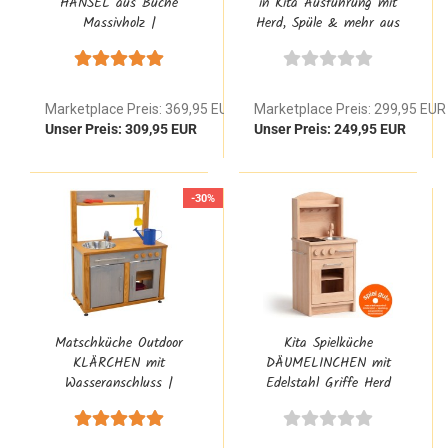
HÄNSEL aus Buche
in Kita Ausführung mit
Massivholz |
Herd, Spüle & mehr aus
Kindergarten Spielküche
Buche Vollholz
Marketplace Preis: 369,95 EUR
Marketplace Preis: 299,95 EUR
Unser Preis: 309,95 EUR
Unser Preis: 249,95 EUR
-30%
Matschküche Outdoor
Kita Spielküche
KLÄRCHEN mit
DÄUMELINCHEN mit
Wasseranschluss |
Edelstahl Griffe Herd
Garten Kinderküche aus
und Backofen |
Holz
Kindergarten
Kinderküche