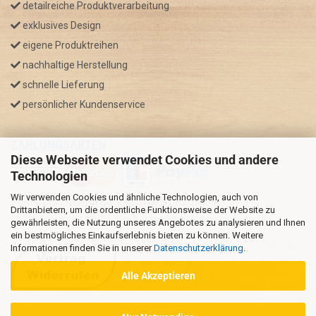
detailreiche Produktverarbeitung
exklusives Design
eigene Produktreihen
nachhaltige Herstellung
schnelle Lieferung
persönlicher Kundenservice
ZAHLUNGSARTEN
Diese Webseite verwendet Cookies und andere
Technologien
Wir verwenden Cookies und ähnliche Technologien, auch von
* GRATIS VERSAND nur innerhalb Deutschland
Drittanbietern, um die ordentliche Funktionsweise der Website zu
** Regellaufzeit für DE, Bei Auslandsbestellungen kann die
gewährleisten, die Nutzung unseres Angebotes zu analysieren und Ihnen
ein bestmögliches Einkaufserlebnis bieten zu können. Weitere
Versandzeit variieren.
Informationen finden Sie in unserer
Datenschutzerklärung
.
Alle Akzeptieren