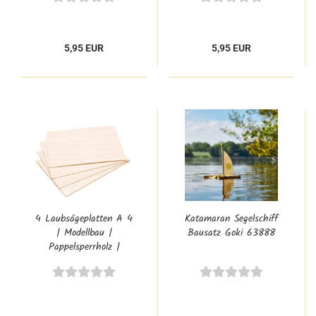
5,95 EUR
5,95 EUR
4 Laubsägeplatten A 4
Katamaran Segelschiff
| Modellbau |
Bausatz Goki 63888
Pappelsperrholz |
Heimwerken | PB-322