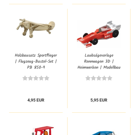
Holzbausatz Sportflieger
Laubsägevorlage
| Flugzeug-Bastel-Set |
Rennwagen 3D |
PB 850-9
Heimwerken | Modellbau
| Weihnachten | PB-
352/4S
4,95 EUR
5,95 EUR