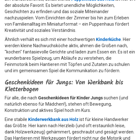
der absolute Favorit. Es bietet unendliche Möglichkeiten,
Geschichten zu erfinden und das soziale Miteinander
nachzuspielen. Vom Einrichten der Zimmer bis hin zum Erleben
von Familienalltag im Miniaturformat – ein Puppenhaus fördert
Kreativität und soziales Verständnis.
Ähnlich verhält es sich mit einer hochwertigen
Kinderküche
. Hier
werden kleine Nachwuchsköche aktiv, ahmen die Großen nach,
"kochen" fantasievolle Gerichte und laden zum Essen ein. Es ist ein
wunderbares Spielzeug, um Abläufe zu verstehen, die
Feinmotorik beim Hantieren mit Töpfen und Zutaten zu schulen
und im gemeinsamen Spiel die Kommunikation zu fördern.
Geschenkideen für Jungs: Von Werkbank bis
Kletterbogen
Für alle, die nach
Geschenkideen für Kinder Jungs
suchen (und
natürlich ebenso für Mädchen!), stehen oft Bewegung,
Konstruktion und aktives Spiel hoch im Kurs.
Eine stabile
Kinderwerkbank aus Holz
ist für kleine Handwerker
das Größte. Hier kann nach Herzleib (und oft erstaunlich leise,
dank Holzwerkzeug) gehämmert, geschraubt und gesägt werden.
Das Hantieren mit Werkzeugen fördert nicht nur die Motorik und