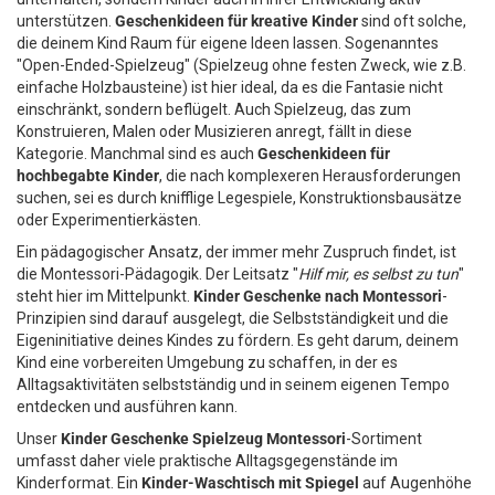
unterstützen.
Geschenkideen für kreative Kinder
sind oft solche,
die deinem Kind Raum für eigene Ideen lassen. Sogenanntes
"Open-Ended-Spielzeug" (Spielzeug ohne festen Zweck, wie z.B.
einfache Holzbausteine) ist hier ideal, da es die Fantasie nicht
einschränkt, sondern beflügelt. Auch Spielzeug, das zum
Konstruieren, Malen oder Musizieren anregt, fällt in diese
Kategorie. Manchmal sind es auch
Geschenkideen für
hochbegabte Kinder
, die nach komplexeren Herausforderungen
suchen, sei es durch knifflige Legespiele, Konstruktionsbausätze
oder Experimentierkästen.
Ein pädagogischer Ansatz, der immer mehr Zuspruch findet, ist
die Montessori-Pädagogik. Der Leitsatz "
Hilf mir, es selbst zu tun
"
steht hier im Mittelpunkt.
Kinder Geschenke nach Montessori
-
Prinzipien sind darauf ausgelegt, die Selbstständigkeit und die
Eigeninitiative deines Kindes zu fördern. Es geht darum, deinem
Kind eine vorbereiten Umgebung zu schaffen, in der es
Alltagsaktivitäten selbstständig und in seinem eigenen Tempo
entdecken und ausführen kann.
Unser
Kinder Geschenke Spielzeug Montessori
-Sortiment
umfasst daher viele praktische Alltagsgegenstände im
Kinderformat. Ein
Kinder-Waschtisch mit Spiegel
auf Augenhöhe