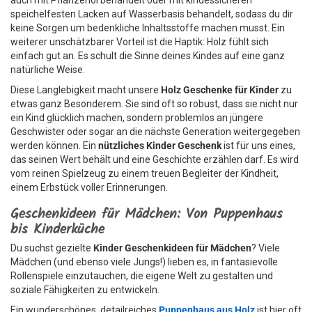
auch mit Pflanzenöl behandelt oder mit kindessicheren
speichelfesten Lacken auf Wasserbasis behandelt, sodass du dir
keine Sorgen um bedenkliche Inhaltsstoffe machen musst. Ein
weiterer unschätzbarer Vorteil ist die Haptik: Holz fühlt sich
einfach gut an. Es schult die Sinne deines Kindes auf eine ganz
natürliche Weise.
Diese Langlebigkeit macht unsere
Holz Geschenke für Kinder
zu
etwas ganz Besonderem. Sie sind oft so robust, dass sie nicht nur
ein Kind glücklich machen, sondern problemlos an jüngere
Geschwister oder sogar an die nächste Generation weitergegeben
werden können. Ein
nützliches Kinder Geschenk
ist für uns eines,
das seinen Wert behält und eine Geschichte erzählen darf. Es wird
vom reinen Spielzeug zu einem treuen Begleiter der Kindheit,
einem Erbstück voller Erinnerungen.
Geschenkideen für Mädchen: Von Puppenhaus
bis Kinderküche
Du suchst gezielte
Kinder Geschenkideen für Mädchen
? Viele
Mädchen (und ebenso viele Jungs!) lieben es, in fantasievolle
Rollenspiele einzutauchen, die eigene Welt zu gestalten und
soziale Fähigkeiten zu entwickeln.
Ein wunderschönes, detailreiches
Puppenhaus aus Holz
ist hier oft