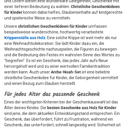
und Ostern bieten eine wunderbare Gelegenheit, Geschenke mit
einer tieferen Bedeutung zu wählen.
Christliche Geschenkideen
für Kinder
können dabei helfen, Glaubensinhalte auf kindgerechte
und spielerische Weise zu vermitteln.
Unsere
christlichen Geschenkideen für Kinder
umfassen
beispielsweise wunderschöne, hochwertig verarbeitete
Krippenställe aus Holz
. Eine solche Krippe ist weit mehr als nur
eine Weihnachtsdekoration. Sie lädt Kinder dazu ein, die
Weihnachtsgeschichte nachzuspielen, die Figuren zu bewegen
und die Bedeutung des Festes im wahrsten Sinne des Wortes zu
"begreifen". Es ist ein Geschenk, das jedes Jahr aufs Neue
hervorgeholt wird und zu einer wertvollen Familientradition
werden kann. Auch unser
Arche-Noah-Set
ist eine beliebte
christliche Geschenkidee für Kinder, die Geborgenheit vermittelt
und einen Bezug zum Glauben herstellt.
Für jedes Alter das passende Geschenk
Eines der wichtigsten Kriterien bei der Geschenkauswahl ist das
Alter deines Kindes. Die
besten Geschenke aus Holz für Kinder
sind jene, die dem aktuellen Entwicklungsstand entsprechen. Ein
Geschenk, das überfordert, führt zu Frustration, während ein
Geschenk, das unterfordert, schnell langweilig wird. Sicherheit ist