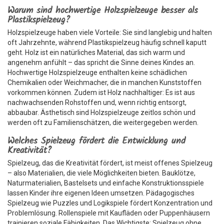
Warum sind hochwertige Holzspielzeuge besser als
Plastikspielzeug?
Holzspielzeuge haben viele Vorteile: Sie sind langlebig und halten
oft Jahrzehnte, während Plastikspielzeug häufig schnell kaputt
geht. Holz ist ein natürliches Material, das sich warm und
angenehm anfühlt – das spricht die Sinne deines Kindes an.
Hochwertige Holzspielzeuge enthalten keine schädlichen
Chemikalien oder Weichmacher, die in manchen Kunststoffen
vorkommen können. Zudem ist Holz nachhaltiger: Es ist aus
nachwachsenden Rohstoffen und, wenn richtig entsorgt,
abbaubar. Ästhetisch sind Holzspielzeuge zeitlos schön und
werden oft zu Familienschätzen, die weitergegeben werden.
Welches Spielzeug fördert die Entwicklung und
Kreativität?
Spielzeug, das die Kreativität fördert, ist meist offenes Spielzeug
– also Materialien, die viele Möglichkeiten bieten. Bauklötze,
Naturmaterialien, Bastelsets und einfache Konstruktionsspiele
lassen Kinder ihre eigenen Ideen umsetzen. Pädagogisches
Spielzeug wie Puzzles und Logikspiele fördert Konzentration und
Problemlösung. Rollenspiele mit Kaufläden oder Puppenhäusern
trainieren soziale Fähigkeiten. Das Wichtigste: Spielzeug ohne