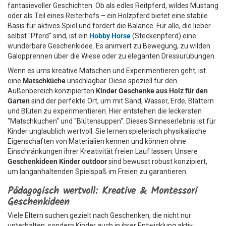
fantasievoller Geschichten. Ob als edles Reitpferd, wildes Mustang
oder als Teil eines Reiterhofs – ein Holzpferd bietet eine stabile
Basis für aktives Spiel und fördert die Balance. Für alle, die lieber
selbst "Pferd" sind, ist ein
Hobby Horse
(Steckenpferd) eine
wunderbare Geschenkidee. Es animiert zu Bewegung, zu wilden
Galopprennen über die Wiese oder zu eleganten Dressurübungen.
Wenn es ums kreative Matschen und Experimentieren geht, ist
eine
Matschküche
unschlagbar. Diese speziell für den
Außenbereich konzipierten
Kinder Geschenke aus Holz für den
Garten
sind der perfekte Ort, um mit Sand, Wasser, Erde, Blättern
und Blüten zu experimentieren. Hier entstehen die leckersten
"Matschkuchen" und "Blütensuppen". Dieses Sinneserlebnis ist für
Kinder unglaublich wertvoll. Sie lernen spielerisch physikalische
Eigenschaften von Materialien kennen und können ohne
Einschränkungen ihrer Kreativität freien Lauf lassen. Unsere
Geschenkideen Kinder outdoor
sind bewusst robust konzipiert,
um langanhaltenden Spielspaß im Freien zu garantieren.
Pädagogisch wertvoll: Kreative & Montessori
Geschenkideen
Viele Eltern suchen gezielt nach Geschenken, die nicht nur
unterhalten, sondern Kinder auch in ihrer Entwicklung aktiv