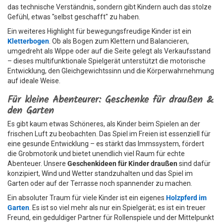
das technische Verständnis, sondern gibt Kindern auch das stolze
Gefühl, etwas "selbst geschafft" zu haben.
Ein weiteres Highlight für bewegungsfreudige Kinder ist ein
Kletterbogen
. Ob als Bogen zum Klettern und Balancieren,
umgedreht als Wippe oder auf die Seite gelegt als Verkaufsstand
– dieses multifunktionale Spielgerät unterstützt die motorische
Entwicklung, den Gleichgewichtssinn und die Körperwahrnehmung
auf ideale Weise.
Für kleine Abenteurer: Geschenke für draußen &
den Garten
Es gibt kaum etwas Schöneres, als Kinder beim Spielen an der
frischen Luft zu beobachten. Das Spiel im Freien ist essenziell für
eine gesunde Entwicklung – es stärkt das Immssystem, fördert
die Grobmotorik und bietet unendlich viel Raum für echte
Abenteuer. Unsere
Geschenkideen für Kinder draußen
sind dafür
konzipiert, Wind und Wetter standzuhalten und das Spiel im
Garten oder auf der Terrasse noch spannender zu machen.
Ein absoluter Traum für viele Kinder ist ein eigenes
Holzpferd im
Garten
. Es ist so viel mehr als nur ein Spielgerät; es ist ein treuer
Freund, ein geduldiger Partner für Rollenspiele und der Mittelpunkt