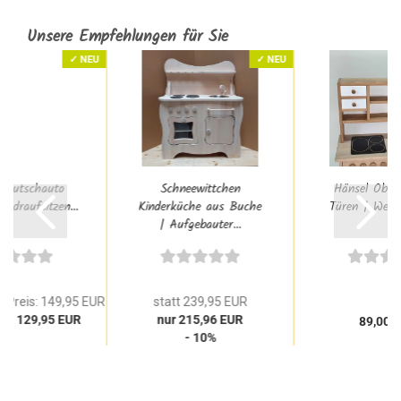
Unsere Empfehlungen für Sie
✓ NEU
✓ NEU
r Rutschauto
Schneewittchen
Hänsel Obert
 draufsitzen...
Kinderküche aus Buche
Türen | Weiß g
| Aufgebauter...
 Preis: 149,95 EUR
statt 239,95 EUR
is: 129,95 EUR
nur 215,96 EUR
89,00 
- 10%