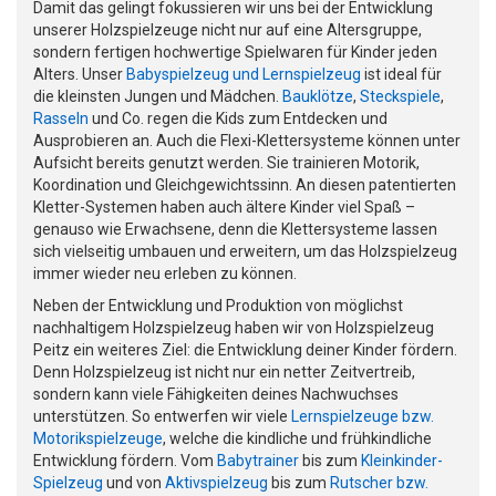
Damit das gelingt fokussieren wir uns bei der Entwicklung
unserer Holzspielzeuge nicht nur auf eine Altersgruppe,
sondern fertigen hochwertige Spielwaren für Kinder jeden
Alters. Unser
Babyspielzeug und Lernspielzeug
ist ideal für
die kleinsten Jungen und Mädchen.
Bauklötze
,
Steckspiele
,
Rasseln
und Co. regen die Kids zum Entdecken und
Ausprobieren an. Auch die Flexi-Klettersysteme können unter
Aufsicht bereits genutzt werden. Sie trainieren Motorik,
Koordination und Gleichgewichtssinn. An diesen patentierten
Kletter-Systemen haben auch ältere Kinder viel Spaß –
genauso wie Erwachsene, denn die Klettersysteme lassen
sich vielseitig umbauen und erweitern, um das Holzspielzeug
immer wieder neu erleben zu können.
Neben der Entwicklung und Produktion von möglichst
nachhaltigem Holzspielzeug haben wir von Holzspielzeug
Peitz ein weiteres Ziel: die Entwicklung deiner Kinder fördern.
Denn Holzspielzeug ist nicht nur ein netter Zeitvertreib,
sondern kann viele Fähigkeiten deines Nachwuchses
unterstützen. So entwerfen wir viele
Lernspielzeuge bzw.
Motorikspielzeuge
, welche die kindliche und frühkindliche
Entwicklung fördern. Vom
Babytrainer
bis zum
Kleinkinder-
Spielzeug
und von
Aktivspielzeug
bis zum
Rutscher bzw.