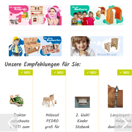
Unsere Empfehlungen für Sie:
✓ NEU
✓ NEU
✓ NEU
✓ NEU
en
Traktor
Holzesel
2. Wahl
Longiergurt 
Rutschauto
PEDRO
Kinder
Holzpferd
BERTI zum
groß für
Sitzbank
dunkelblau/bei