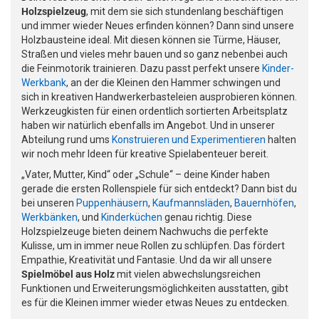
Holzspielzeug
, mit dem sie sich stundenlang beschäftigen
und immer wieder Neues erfinden können? Dann sind unsere
Holzbausteine ideal. Mit diesen können sie Türme, Häuser,
Straßen und vieles mehr bauen und so ganz nebenbei auch
die Feinmotorik trainieren. Dazu passt perfekt unsere
Kinder-
Werkbank
, an der die Kleinen den Hammer schwingen und
sich in kreativen Handwerkerbasteleien ausprobieren können.
Werkzeugkisten für einen ordentlich sortierten Arbeitsplatz
haben wir natürlich ebenfalls im Angebot. Und in unserer
Abteilung rund ums
Konstruieren und Experimentieren
halten
wir noch mehr Ideen für kreative Spielabenteuer bereit.
„Vater, Mutter, Kind“ oder „Schule“ – deine Kinder haben
gerade die ersten Rollenspiele für sich entdeckt? Dann bist du
bei unseren
Puppenhäusern
,
Kaufmannsläden
,
Bauernhöfen
,
Werkbänken
, und
Kinderküchen
genau richtig. Diese
Holzspielzeuge bieten deinem Nachwuchs die perfekte
Kulisse, um in immer neue Rollen zu schlüpfen. Das fördert
Empathie, Kreativität und Fantasie. Und da wir all unsere
Spielmöbel aus Holz
mit vielen abwechslungsreichen
Funktionen und Erweiterungsmöglichkeiten ausstatten, gibt
es für die Kleinen immer wieder etwas Neues zu entdecken.