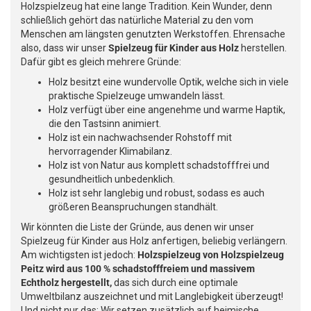
Holzspielzeug hat eine lange Tradition. Kein Wunder, denn
schließlich gehört das natürliche Material zu den vom
Menschen am längsten genutzten Werkstoffen. Ehrensache
also, dass wir unser
Spielzeug für Kinder aus Holz
herstellen.
Dafür gibt es gleich mehrere Gründe:
Holz besitzt eine wundervolle Optik, welche sich in viele
praktische Spielzeuge umwandeln lässt.
Holz verfügt über eine angenehme und warme Haptik,
die den Tastsinn animiert.
Holz ist ein nachwachsender Rohstoff mit
hervorragender Klimabilanz.
Holz ist von Natur aus komplett schadstofffrei und
gesundheitlich unbedenklich.
Holz ist sehr langlebig und robust, sodass es auch
größeren Beanspruchungen standhält.
Wir könnten die Liste der Gründe, aus denen wir unser
Spielzeug für Kinder aus Holz anfertigen, beliebig verlängern.
Am wichtigsten ist jedoch:
Holzspielzeug von Holzspielzeug
Peitz wird aus 100 % schadstofffreiem und massivem
Echtholz hergestellt,
das sich durch eine optimale
Umweltbilanz auszeichnet und mit Langlebigkeit überzeugt!
Und nicht nur das: Wir setzen zusätzlich auf heimische