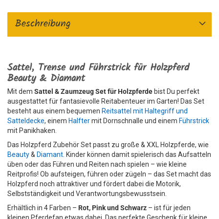
Beschreibung
Sattel, Trense und Führstrick für Holzpferd
Beauty & Diamant
Mit dem
Sattel & Zaumzeug Set für Holzpferde
bist Du perfekt
ausgestattet für fantasievolle Reitabenteuer im Garten! Das Set
besteht aus einem bequemen
Reitsattel mit Haltegriff und
Satteldecke
, einem
Halfter
mit Dornschnalle und einem
Führstrick
mit Panikhaken.
Das Holzpferd Zubehör Set passt zu große & XXL Holzpferde, wie
Beauty
&
Diamant
. Kinder können damit spielerisch das Aufsatteln
üben oder das Führen und Reiten nach spielen – wie kleine
Reitprofis! Ob aufsteigen, führen oder zügeln – das Set macht das
Holzpferd noch attraktiver und fördert dabei die Motorik,
Selbstständigkeit und Verantwortungsbewusstsein.
Erhältlich in 4 Farben –
Rot, Pink und Schwarz
– ist für jeden
kleinen Pferdefan etwas dabei. Das perfekte Geschenk für kleine