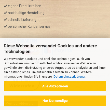
eigene Produktreihen
nachhaltige Herstellung
schnelle Lieferung
persönlicher Kundenservice
ZAHLUNGSARTEN
Diese Webseite verwendet Cookies und andere
Technologien
Wir verwenden Cookies und ähnliche Technologien, auch von
* GRATIS VERSAND nur innerhalb Deutschland
Drittanbietern, um die ordentliche Funktionsweise der Website zu
** Regellaufzeit für DE, Bei Auslandsbestellungen kann die
gewährleisten, die Nutzung unseres Angebotes zu analysieren und Ihnen
ein bestmögliches Einkaufserlebnis bieten zu können. Weitere
Versandzeit variieren.
Informationen finden Sie in unserer
Datenschutzerklärung
.
Alle Akzeptieren
Nur Notwendige
Vertrag widerrufen