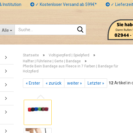
 Institution
✓ Kostenloser Versand ab 599€*
✓ Lieferzeit
Suche...
Alle
»
»
Startseite
Voltigierpferd | Spielpferd
»
Halfter | Führleine | Gerte | Bandage
Pferde Bein Bandage aus Fleece in 7 Farben | Bandage für
Holzpferd
12
Artikel in
« Erster
« zurück
weiter »
Letzter »