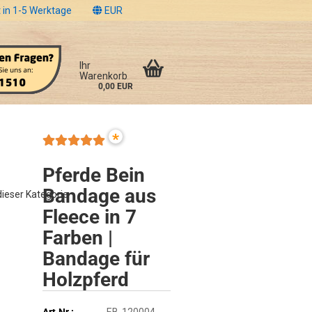
 in 1-5 Werktage
EUR
Ihr
Warenkorb
0,00 EUR
*
Pferde Bein
Bandage aus
 dieser Kategorie
Fleece in 7
Farben |
Bandage für
Holzpferd
Art.Nr.:
EB-120004-