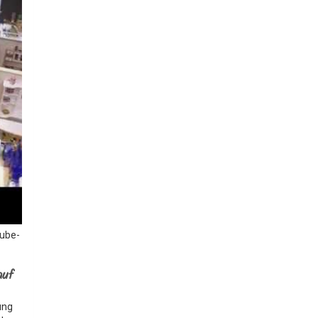
Tube-
auf
ung