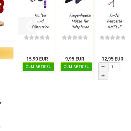
Halfter
Fliegenhaube
Kinder
und
Mütze für
Reitgerte
Führstrick
Holzpferde
AMELIE
Set für
und Ponys...
in Pink
Holzpferd...
mit
Herz...
15,90 EUR
9,95 EUR
12,95 EUR
ZUM ARTIKEL
ZUM ARTIKEL
WARENKORB