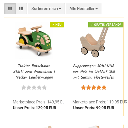
Sortieren nach
Sortieren nach
Alle Hersteller
✓ NEU
✓ GRATIS VERSAND*
Traktor Rutschauto
Puppenwagen JOHANNA
BERTI zum draufsitzen |
aus Holz im Waldorf Still
Trecker Lauflernwagen
mit Gummi Flüsterreifen
aus Buchenholz
für Kinder ab 1-2 Jahre
personalisierbar
Marketplace Preis: 149,95 EUR
Marketplace Preis: 119,95 EUR
Unser Preis: 129,95 EUR
Unser Preis: 99,95 EUR