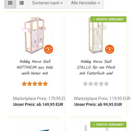
Sortieren nach
Sortieren nach
Alle Hersteller
✓ GRATIS VERSAND*
Hobby Horse Stall
Hobby Horse Stall
HOTTIHEIM aus Holz
STALLO für ein Pferd
weiß-Natur mit
mit Futterfach und
Unterschrank 2-türig +
Saloon-Tür
Futterboxen für 2 Hobby
Horses
Marketplace Preis: 179,95 EUR
Marketplace Preis: 119,95 EUR
Unser Preis: ab 149,95 EUR
Unser Preis: ab 99,95 EUR
✓ GRATIS VERSAND*