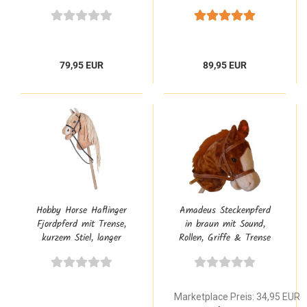
Mähne/Schweif in
kurzem Stiel, langer
braun/weiß für Kinder
Mähne/Schweif Kinder
79,95 EUR
89,95 EUR
Hobby Horse Haflinger
Amadeus Steckenpferd
Fjordpferd mit Trense,
in braun mit Sound,
kurzem Stiel, langer
Rollen, Griffe & Trense
Mähne/Schweif in
ab 2 Jahre für Kleinkind
braun/weiß für Kinder
Marketplace Preis: 34,95 EUR