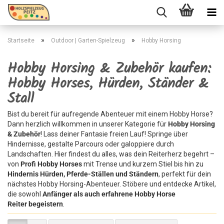
»
»
Startseite
Outdoor | Garten-Spielzeug
Hobby Horsing
Hobby Horsing & Zubehör kaufen:
Hobby Horses, Hürden, Ständer &
Stall
Bist du bereit für aufregende Abenteuer mit einem Hobby Horse?
Dann herzlich willkommen in unserer Kategorie für
Hobby Horsing
& Zubehör
! Lass deiner Fantasie freien Lauf! Springe über
Hindernisse, gestalte Parcours oder galoppiere durch
Landschaften. Hier findest du alles, was dein Reiterherz begehrt –
von
Profi Hobby Horses
mit Trense und kurzem Stiel bis hin zu
Hindernis Hürden, Pferde-Ställen und Ständern
, perfekt für dein
nächstes Hobby Horsing-Abenteuer. Stöbere und entdecke Artikel,
die sowohl
Anfänger als auch erfahrene Hobby Horse
Reiter begeistern
.