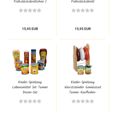
Frühstücksbrettchen |
Frühstücksbrett
Kinderküchenzubeör |
Spielzeug-Lebensmittel |
Tanner 0902.6
0802.9
15,95 EUR
15,95 EUR
Kinder-Spielzeug
Kinder-Spielzeug
Lebensmittel Set Tanner
Wurstständer Gemüseset
Dosen-Set
Tanner Kaufladen-
Kaufmannsladen
Zubehör Spielküchen
Zubehör 0329.1
0304.8