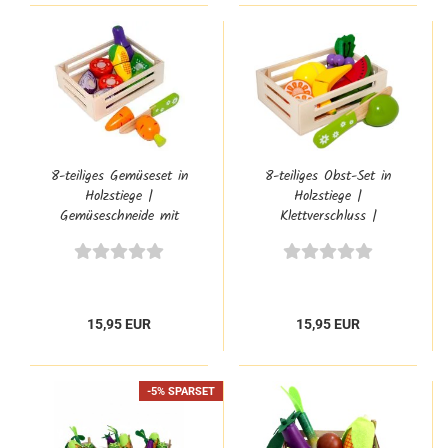
8-teiliges Gemüseset in
8-teiliges Obst-Set in
Holzstiege |
Holzstiege |
Gemüseschneide mit
Klettverschluss |
Stiege und Holz-Messer |
Obstschneide mit Messer
TA 0968.2
| TA 0966.8
15,95 EUR
15,95 EUR
-5% SPARSET