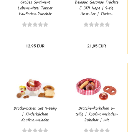
Großes Sortiment
Beleduc Gesunde Früchte
Lebensmittel Tanner
E 3171 Hape | 9-tlg.
Kaufladen-Zubehör
Obst-Set | Kinder-
Kinder-Spielzeug 0932.3
Küchen-Zubehör
12,95 EUR
21,95 EUR
Brotkörbchen Set 9-teilig
Brötchenkörbchen 6-
| Kinderküchen
teilig | Kaufmannsladen-
Kaufmannsladen
Zubehör | mit
Zubehör | E3168
Stoffbezug |