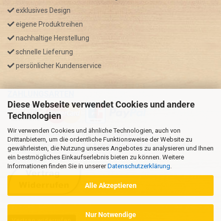
exklusives Design
eigene Produktreihen
nachhaltige Herstellung
schnelle Lieferung
persönlicher Kundenservice
ZAHLUNGSARTEN
Diese Webseite verwendet Cookies und andere
Technologien
Wir verwenden Cookies und ähnliche Technologien, auch von
* GRATIS VERSAND nur innerhalb Deutschland
Drittanbietern, um die ordentliche Funktionsweise der Website zu
** Regellaufzeit für DE, Bei Auslandsbestellungen kann die
gewährleisten, die Nutzung unseres Angebotes zu analysieren und Ihnen
ein bestmögliches Einkaufserlebnis bieten zu können. Weitere
Versandzeit variieren.
Informationen finden Sie in unserer
Datenschutzerklärung
.
Alle Akzeptieren
Nur Notwendige
Vertrag widerrufen