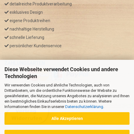
detailreiche Produktverarbeitung
exklusives Design
eigene Produktreihen
nachhaltige Herstellung
schnelle Lieferung
persönlicher Kundenservice
ZAHLUNGSARTEN
Diese Webseite verwendet Cookies und andere
Technologien
Wir verwenden Cookies und ähnliche Technologien, auch von
* GRATIS VERSAND nur innerhalb Deutschland
Drittanbietern, um die ordentliche Funktionsweise der Website zu
** Regellaufzeit für DE, Bei Auslandsbestellungen kann die
gewährleisten, die Nutzung unseres Angebotes zu analysieren und Ihnen
ein bestmögliches Einkaufserlebnis bieten zu können. Weitere
Versandzeit variieren.
Informationen finden Sie in unserer
Datenschutzerklärung
.
Alle Akzeptieren