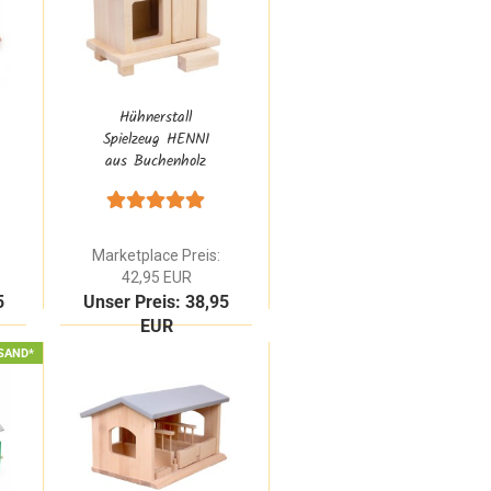
Hühnerstall
Spielzeug HENNI
aus Buchenholz
Rot Natur |
Zubehör für den
Kinder-Bauernhof
Marketplace Preis:
42,95 EUR
5
Unser Preis: 38,95
EUR
SAND*