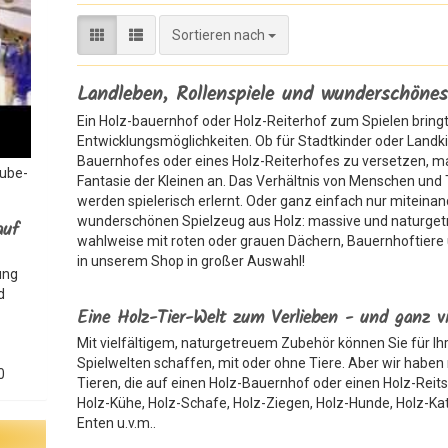
Sortieren nach
Sortieren nach
Landleben, Rollenspiele und wunderschönes
Ein Holz-bauernhof oder Holz-Reiterhof zum Spielen bringt f
Entwicklungsmöglichkeiten. Ob für Stadtkinder oder Landkind
Bauernhofes oder eines Holz-Reiterhofes zu versetzen, ma
Tube-
Fantasie der Kleinen an. Das Verhältnis von Menschen und 
werden spielerisch erlernt. Oder ganz einfach nur mitein
wunderschönen Spielzeug aus Holz: massive und naturge
auf
wahlweise mit roten oder grauen Dächern, Bauernhoftiere
in unserem Shop in großer Auswahl!
ung
d
Eine Holz-Tier-Welt zum Verlieben - und ganz v
Mit vielfältigem, naturgetreuem Zubehör können Sie für Ihr
Spielwelten schaffen, mit oder ohne Tiere. Aber wir haben n
0
Tieren, die auf einen Holz-Bauernhof oder einen Holz-Reits
Holz-Kühe, Holz-Schafe, Holz-Ziegen, Holz-Hunde, Holz-Ka
Enten u.v.m..