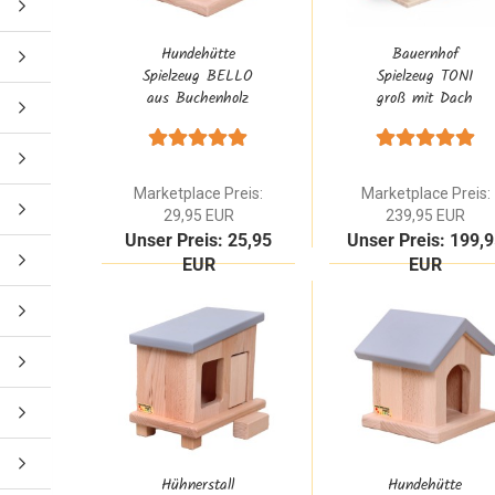
Hundehütte
Bauernhof
Spielzeug BELLO
Spielzeug TONI
aus Buchenholz
groß mit Dach
Rot Natur |
grau zum
Zubehör für den
aufklappen aus
Kinder-Bauernhof
Buche Massivholz
im Waldorf Stil
Marketplace Preis:
Marketplace Preis:
29,95 EUR
239,95 EUR
Unser Preis: 25,95
Unser Preis: 199,
EUR
EUR
Hühnerstall
Hundehütte