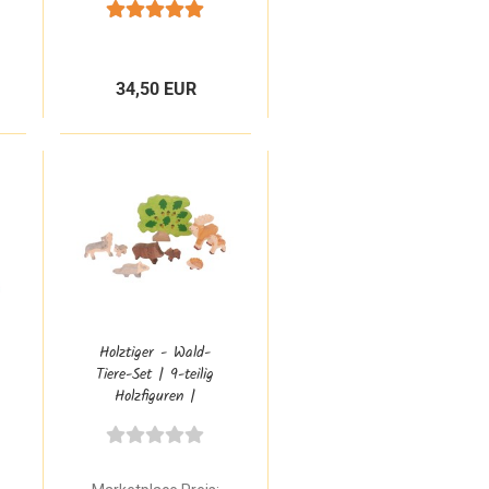
Bauernhof Zubehör
34,50 EUR
Holztiger - Wald-
Tiere-Set | 9-teilig
Holzfiguren |
Hirsch,
Wildschwein, Igel,
Wolf, Eiche