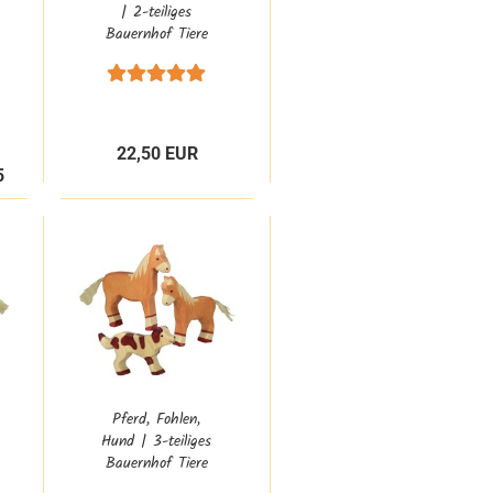
| 2-teiliges
Bauernhof Tiere
Set | Holztiger |
Bauernhof Zubehör
| HT-Set-
80003+80006
22,50 EUR
5
Pferd, Fohlen,
Hund | 3-teiliges
Bauernhof Tiere
Set | Holztiger |