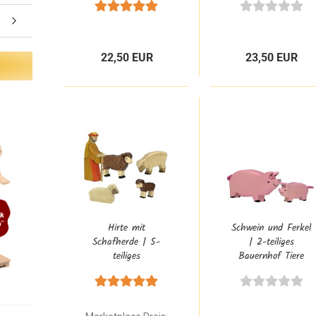
Zootiere |
Holztiger |
Bauernhof Zubehör
Bauernhof Zubehör
| HT-Set-
80037+80043
22,50 EUR
23,50 EUR
Hirte mit
Schwein und Ferkel
Schafherde | 5-
| 2-teiliges
teiliges
Bauernhof Tiere
Krippenfiguren Set
Set | Holztiger |
| Holztiger |
Bauernhof Zubehör
Weihnachtskrippen
| HT-Set-
Zubehör
80064+80066