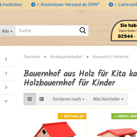
 Institution
✓ Kostenloser Versand ab 599€*
✓ Lieferzeit
Suche...
Alle
»
»
Startseite
Kindergartenbedarf
Bauernhof | Reiterhof
Bauernhof aus Holz für Kita ka
Holzbauernhof für Kinder
Sortieren nach
Sortieren nach
Alle Hersteller
✓ BESTSELLER
✓ GRATIS VER