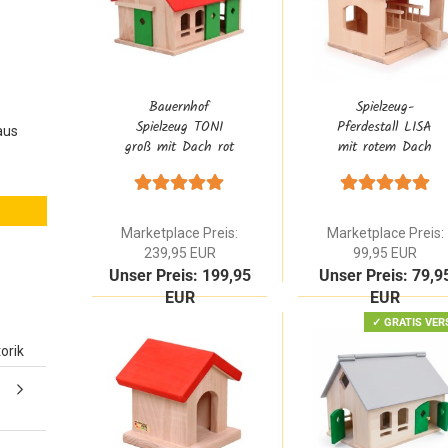
Bauernhof
Spielzeug-
Spielzeug TONI
Pferdestall LISA
aus
groß mit Dach rot
mit rotem Dach
zum aufklappen
aus Buchenholz |
aus Buche
Kinder Reiterhof
Massivholz | Farm
Spielzeug ab 2-3
Marketplace Preis:
Marketplace Preis:
Jahre
239,95 EUR
99,95 EUR
Unser Preis: 199,95
Unser Preis: 79,9
EUR
EUR
✓ GRATIS VER
orik