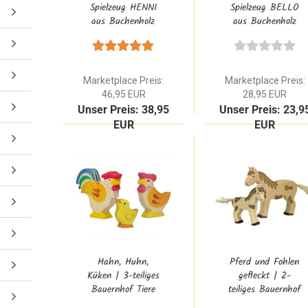
Spielzeug HENNI
Spielzeug BELLO
aus Buchenholz
aus Buchenholz
Grau Natur |
Grau Natur |
Zubehör für den
Zubehör für den
Kinder-Bauernhof
Kinder-Bauernhof
Marketplace Preis:
Marketplace Preis:
46,95 EUR
28,95 EUR
Unser Preis: 38,95
Unser Preis: 23,9
EUR
EUR
Hahn, Huhn,
Pferd und Fohlen
Küken | 3-teiliges
gefleckt | 2-
Bauernhof Tiere
teiliges Bauernhof
Set | Holztiger |
Tiere Set |