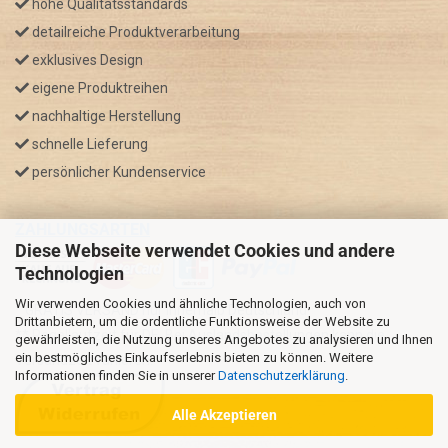
hohe Qualitätsstandards
detailreiche Produktverarbeitung
exklusives Design
eigene Produktreihen
nachhaltige Herstellung
schnelle Lieferung
persönlicher Kundenservice
ZAHLUNGSARTEN
Diese Webseite verwendet Cookies und andere
Technologien
Wir verwenden Cookies und ähnliche Technologien, auch von
* GRATIS VERSAND nur innerhalb Deutschland
Drittanbietern, um die ordentliche Funktionsweise der Website zu
** Regellaufzeit für DE, Bei Auslandsbestellungen kann die
gewährleisten, die Nutzung unseres Angebotes zu analysieren und Ihnen
ein bestmögliches Einkaufserlebnis bieten zu können. Weitere
Versandzeit variieren.
Informationen finden Sie in unserer
Datenschutzerklärung
.
Alle Akzeptieren