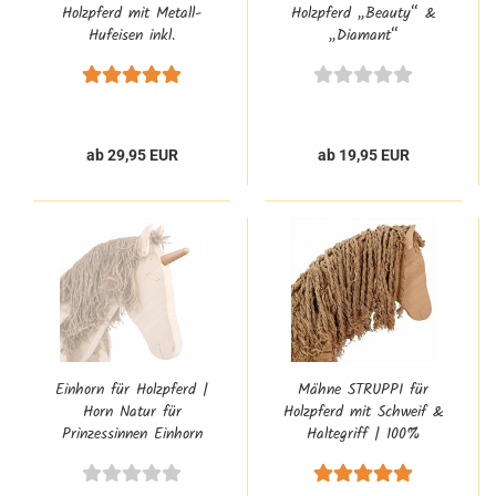
Holzpferd mit Metall-
Holzpferd „Beauty“ &
Hufeisen inkl.
„Diamant“
Hufauskratzer |
Bewegliches Bein |
Holzpferd Zubehör
ab 29,95 EUR
ab 19,95 EUR
Einhorn für Holzpferd |
Mähne STRUPPI für
Horn Natur für
Holzpferd mit Schweif &
Prinzessinnen Einhorn
Haltegriff | 100%
Holzpferd
Naturprodukt aus
Sisalseil | Ersatzmähne