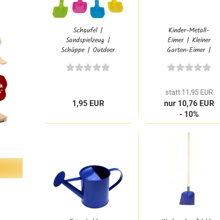
Schaufel |
Kinder-Metall-
Sandspielzeug |
Eimer | Kleiner
Schüppe | Outdoor
Garten-Eimer |
| Goki 63929
Blumen-Umtopf |
Rot-Blau-Grün |
Vo-964
statt 11,95 EUR
1,95 EUR
nur 10,76 EUR
- 10%