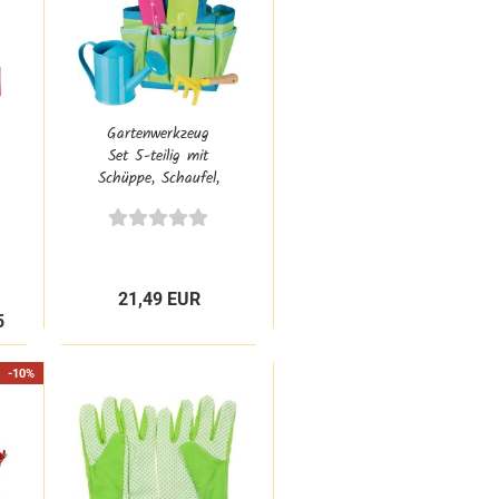
Gartenwerkzeug
Set 5-teilig mit
Schüppe, Schaufel,
Hacke, Gießkanne
& Tasche
21,49 EUR
5
-10%