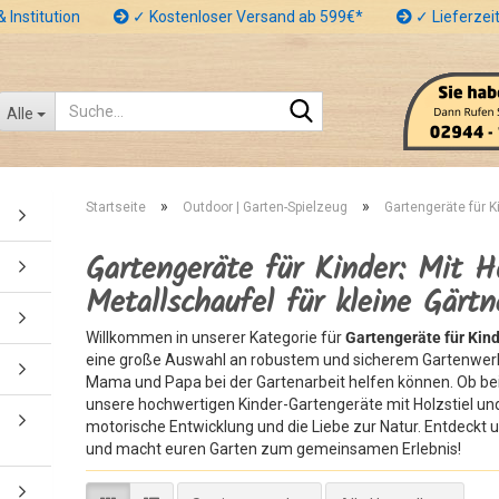
 Institution
✓ Kostenloser Versand ab 599€*
✓ Lieferzeit
Suche...
Alle
»
»
Startseite
Outdoor | Garten-Spielzeug
Gartengeräte für K
Gartengeräte für Kinder: Mit H
Metallschaufel für kleine Gärtn
Willkommen in unserer Kategorie für
Gartengeräte für Kin
eine große Auswahl an robustem und sicherem Gartenwerkz
Mama und Papa bei der Gartenarbeit helfen können. Ob be
unsere hochwertigen Kinder-Gartengeräte mit Holzstiel und
motorische Entwicklung und die Liebe zur Natur. Entdeckt 
und macht euren Garten zum gemeinsamen Erlebnis!