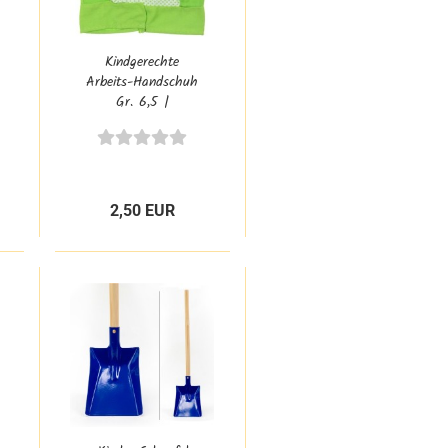
Kindgerechte
Arbeits-Handschuh
Gr. 6,5 |
Gartenhandschuh
aus Textil |
Schutzhandschuh
Kinder-Spielzeug |
RS 871 AC
2,50 EUR