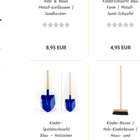
Rote & blaue
Kinderschaufel blau
Metall-Gießkanne |
Form | Metall-
Sandkasten-
Sand-Schaufel
Spielzeug 36674
groß |
Sandkasten-
Schüppe
8,95 EUR
4,95 EUR
Kinder-
Kinder-Besen |
Spatenschaufel
Holz-Kinderbesen |
Blau – Holsteiner
Haus- und