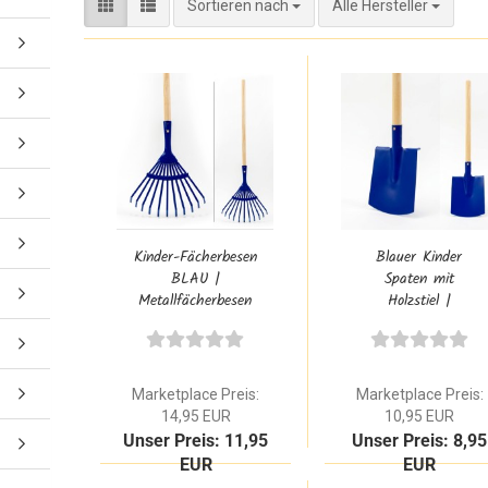
Sortieren nach
Sortieren nach
Alle Hersteller
Kinder-Fächerbesen
Blauer Kinder
BLAU |
Spaten mit
Metallfächerbesen
Holzstiel |
| Kinder-Garten TK
Gartenspielzeug für
36824
draußen &
Sandkasten
Marketplace Preis:
Marketplace Preis:
14,95 EUR
10,95 EUR
Unser Preis: 11,95
Unser Preis: 8,95
EUR
EUR