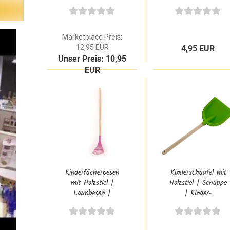
mit Holzstiel 80
Gartenbesen |
cm
feiner Besen
Marketplace Preis:
12,95 EUR
4,95 EUR
Unser Preis: 10,95
EUR
Kinderfächerbesen
Kinderschaufel mit
mit Holzstiel |
Holzstiel | Schüppe
Laubbesen |
| Kinder-
Laubharke |
Gartengerät |
Kinder-Gartengerät
Sandkastenspielzeug
OM 304021