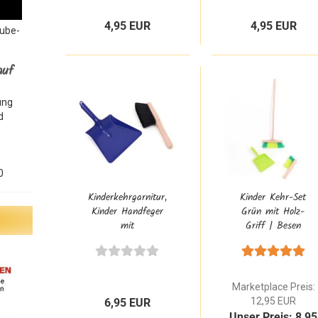
4,95 EUR
4,95 EUR
Tube-
auf
ung
d
0
Kinderkehrgarnitur,
Kinder Kehr-Set
Kinder Handfeger
Grün mit Holz-
mit
Griff | Besen
Kinderkehrschaufel
Handfeger &
2215 / 893
Schaufel - ab 1
Jahr
Marketplace Preis:
12,95 EUR
6,95 EUR
Unser Preis: 8,95