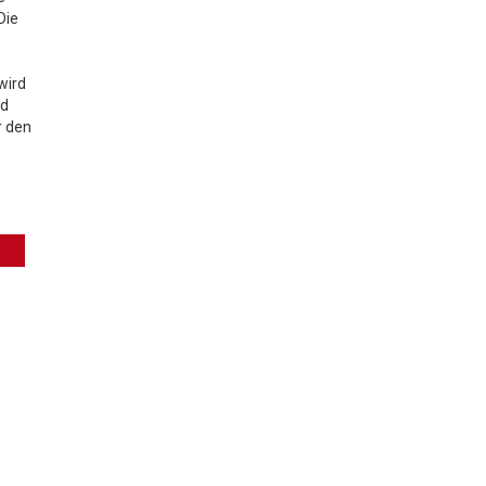
Die
wird
nd
r den