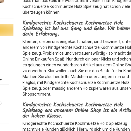
dass man das Geld in etwas Gutes investiert hat. Kindgere
Kochschuerze Kochmuetze Holz Spielzeug hat schon viele
überzeugen können
Kindgerechte Kochschuerze Kochmuetze Holz
Spielzeug ist bei uns Gang und Gebe. Wir haben
darin Erfahrung.
Klienten, die bei uns eingekauft haben, sind fasziniert, unte
anderem von Kindgerechte Kochschuerze Kochmuetze Ho
Spielzeug. Problemlos und vertrauenswürdig - so macht d
Online Einkaufen Spaß! Nur durch ein paar Klicks und schon 
es gelungen einen wunderbaren Artikel aus dem Online Sh
zu erwerben. Klar wollen auch Sie nur das Beste für Ihr Kind
Machen Sie also heute Ihr Mädchen oder Jungen froh und
klaglos, mit Kindgerechte Kochschuerze Kochmuetze Holz
Spielzeug, oder massig anderen Holzspielwaren aus unse
Shopsortiment.
Kindgerechte Kochschuerze Kochmuetze Holz
Spielzeug aus unserem Online Shop ist ein Artik
der hohen Klasse.
Kindgerechte Kochschuerze Kochmuetze Holz Spielzeug
macht viele Kunden glücklich. Hier wird sich um die Kunden