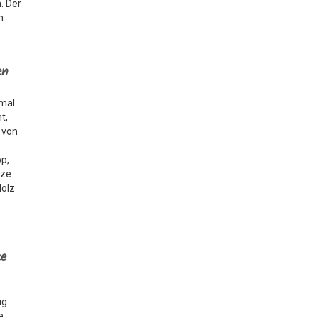
. Der
n
en
nmal
t,
 von
op,
tze
Holz
ze
ug
e