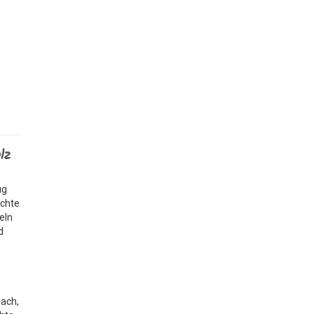
lz
ug
echte
eln
d
ach,