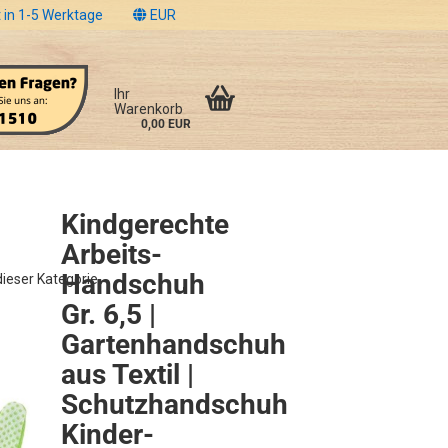
 in 1-5 Werktage
EUR
Ihr
Warenkorb
0,00 EUR
Kindgerechte
Arbeits-
Handschuh
 dieser Kategorie
Gr. 6,5 |
Gartenhandschuh
aus Textil |
Schutzhandschuh
Kinder-