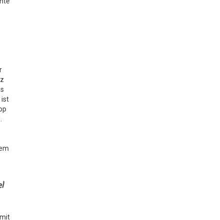
chte
r
lz
as
ist
op
.
rem
el
 mit