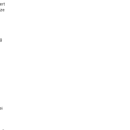
ert
tze
ug
ei