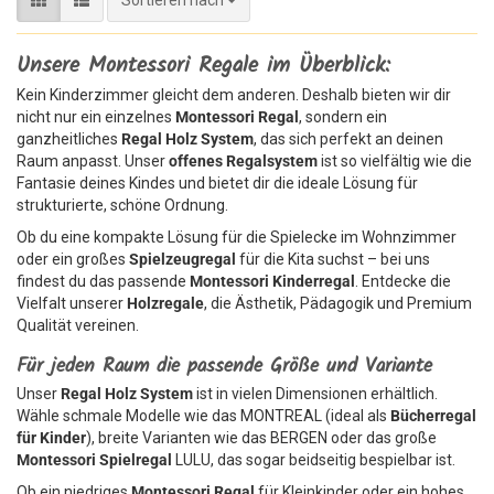
Unsere Montessori Regale im Überblick:
Kein Kinderzimmer gleicht dem anderen. Deshalb bieten wir dir
nicht nur ein einzelnes
Montessori Regal
, sondern ein
ganzheitliches
Regal Holz System
, das sich perfekt an deinen
Raum anpasst. Unser
offenes Regalsystem
ist so vielfältig wie die
Fantasie deines Kindes und bietet dir die ideale Lösung für
strukturierte, schöne Ordnung.
Ob du eine kompakte Lösung für die Spielecke im Wohnzimmer
oder ein großes
Spielzeugregal
für die Kita suchst – bei uns
findest du das passende
Montessori Kinderregal
. Entdecke die
Vielfalt unserer
Holzregale
, die Ästhetik, Pädagogik und Premium
Qualität vereinen.
Für jeden Raum die passende Größe und Variante
Unser
Regal Holz System
ist in vielen Dimensionen erhältlich.
Wähle schmale Modelle wie das MONTREAL (ideal als
Bücherregal
für Kinder
), breite Varianten wie das BERGEN oder das große
Montessori Spielregal
LULU, das sogar beidseitig bespielbar ist.
Ob ein niedriges
Montessori Regal
für Kleinkinder oder ein hohes