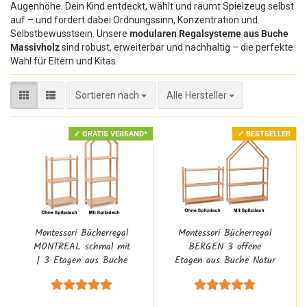
Augenhöhe. Dein Kind entdeckt, wählt und räumt Spielzeug selbst
auf – und fördert dabei Ordnungssinn, Konzentration und
Selbstbewusstsein. Unsere
modularen Regalsysteme aus Buche
Massivholz
sind robust, erweiterbar und nachhaltig – die perfekte
Wahl für Eltern und Kitas.
Sortieren nach
Sortieren nach
Alle Hersteller
✓ GRATIS VERSAND*
✓ BESTSELLER
Montessori Bücherregal
Montessori Bücherregal
MONTREAL schmal mit
BERGEN 3 offene
| 3 Etagen aus Buche
Etagen aus Buche Natur
Natur Massivholz |
Massivholz | Optional
Optional mit Haus, Dach
mit Haus-Dach