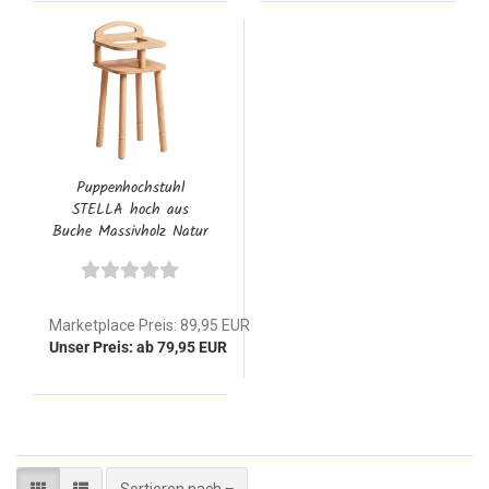
Puppenhochstuhl
STELLA hoch aus
Buche Massivholz Natur
im Waldorf Design für
Baby Puppen
Marketplace Preis: 89,95 EUR
Unser Preis: ab 79,95 EUR
Sortieren nach
Sortieren nach