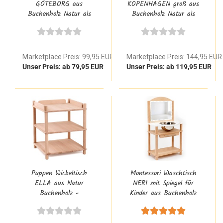
GÖTEBORG aus
KOPENHAGEN groß aus
Buchenholz Natur als
Buchenholz Natur als
offenes Flexi Regal im
offenes Flexi Regal im
Montessori Stil
Montessori Stil
Marketplace Preis: 99,95 EUR
Marketplace Preis: 144,95 EUR
Unser Preis: ab 79,95 EUR
Unser Preis: ab 119,95 EUR
Puppen Wickeltisch
Montessori Waschtisch
ELLA aus Natur
NERI mit Spiegel für
Buchenholz -
Kinder aus Buchenholz
Wickelkommode für
Natur
Puppen im Montessori
Flexi-System Stil