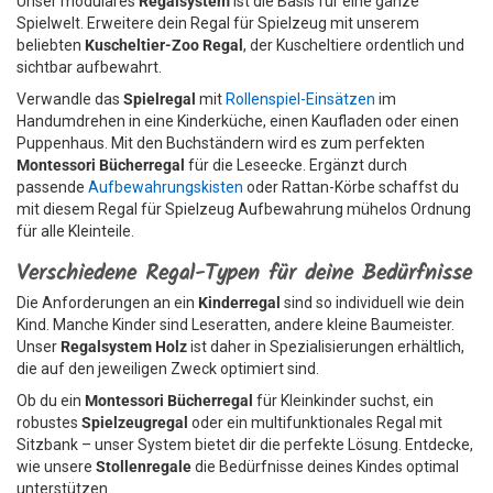
Unser modulares
Regalsystem
ist die Basis für eine ganze
Spielwelt. Erweitere dein Regal für Spielzeug mit unserem
beliebten
Kuscheltier-Zoo Regal
, der Kuscheltiere ordentlich und
sichtbar aufbewahrt.
Verwandle das
Spielregal
mit
Rollenspiel-Einsätzen
im
Handumdrehen in eine Kinderküche, einen Kaufladen oder einen
Puppenhaus. Mit den Buchständern wird es zum perfekten
Montessori Bücherregal
für die Leseecke. Ergänzt durch
passende
Aufbewahrungskisten
oder Rattan-Körbe schaffst du
mit diesem Regal für Spielzeug Aufbewahrung mühelos Ordnung
für alle Kleinteile.
Verschiedene Regal-Typen für deine Bedürfnisse
Die Anforderungen an ein
Kinderregal
sind so individuell wie dein
Kind. Manche Kinder sind Leseratten, andere kleine Baumeister.
Unser
Regalsystem Holz
ist daher in Spezialisierungen erhältlich,
die auf den jeweiligen Zweck optimiert sind.
Ob du ein
Montessori Bücherregal
für Kleinkinder suchst, ein
robustes
Spielzeugregal
oder ein multifunktionales Regal mit
Sitzbank – unser System bietet dir die perfekte Lösung. Entdecke,
wie unsere
Stollenregale
die Bedürfnisse deines Kindes optimal
unterstützen.