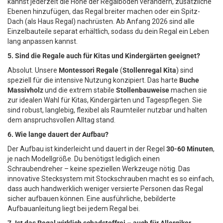
kannst jederzeit die Höhe der Regalböden verändern, zusätzliche
Ebenen hinzufügen, das Regal breiter machen oder ein Spitz-
Dach (als Haus Regal) nachrüsten. Ab Anfang 2026 sind alle
Einzelbauteile separat erhältlich, sodass du dein Regal ein Leben
lang anpassen kannst.
5. Sind die Regale auch für Kitas und Kindergärten geeignet?
Absolut. Unsere
Montessori Regale
(
Stollenregal Kita
) sind
speziell für die intensive Nutzung konzipiert. Das harte
Buche
Massivholz
und die extrem stabile
Stollenbauweise
machen sie
zur idealen Wahl für Kitas, Kindergärten und Tagespflegen. Sie
sind robust, langlebig, flexibel als Raumteiler nutzbar und halten
dem anspruchsvollen Alltag stand.
6. Wie lange dauert der Aufbau?
Der Aufbau ist kinderleicht und dauert in der Regel
30-60 Minuten
,
je nach Modellgröße. Du benötigst lediglich einen
Schraubendreher – keine speziellen Werkzeuge nötig. Das
innovative Stecksystem mit Stockschrauben macht es so einfach,
dass auch handwerklich weniger versierte Personen das Regal
sicher aufbauen können. Eine ausführliche, bebilderte
Aufbauanleitung liegt bei jedem Regal bei.
7. Ist das Regal wirklich schadstoffrei – auch für Allergiker