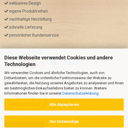
exklusives Design
eigene Produktreihen
nachhaltige Herstellung
schnelle Lieferung
persönlicher Kundenservice
ZAHLUNGSARTEN
Diese Webseite verwendet Cookies und andere
Technologien
Wir verwenden Cookies und ähnliche Technologien, auch von
* GRATIS VERSAND nur innerhalb Deutschland
Drittanbietern, um die ordentliche Funktionsweise der Website zu
** Regellaufzeit für DE, Bei Auslandsbestellungen kann die
gewährleisten, die Nutzung unseres Angebotes zu analysieren und Ihnen
ein bestmögliches Einkaufserlebnis bieten zu können. Weitere
Versandzeit variieren.
Informationen finden Sie in unserer
Datenschutzerklärung
.
Alle Akzeptieren
Nur Notwendige
Vertrag widerrufen