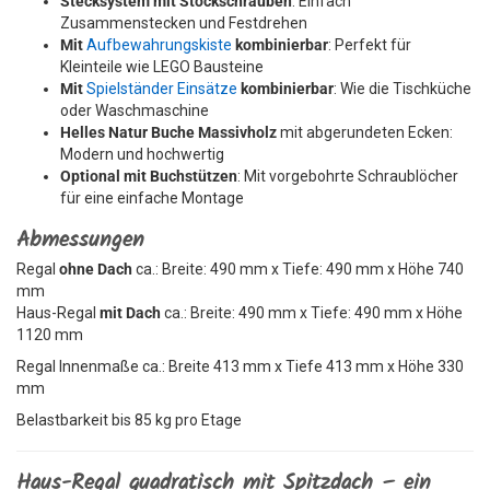
Stecksystem mit Stockschrauben
: Einfach
Zusammenstecken und Festdrehen
Mit
Aufbewahrungskiste
kombinierbar
: Perfekt für
Kleinteile wie LEGO Bausteine
Mit
Spielständer Einsätze
kombinierbar
: Wie die Tischküche
oder Waschmaschine
Helles Natur Buche Massivholz
mit abgerundeten Ecken:
Modern und hochwertig
Optional mit Buchstützen
: Mit vorgebohrte Schraublöcher
für eine einfache Montage
Abmessungen
Regal
ohne Dach
ca.: Breite: 490 mm x Tiefe: 490 mm x Höhe 740
mm
Haus-Regal
mit Dach
ca.: Breite: 490 mm x Tiefe: 490 mm x Höhe
1120 mm
Regal Innenmaße ca.: Breite 413 mm x Tiefe 413 mm x Höhe 330
mm
Belastbarkeit bis 85 kg pro Etage
Haus-Regal quadratisch mit Spitzdach – ein