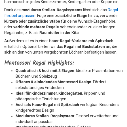
harmonisch in jedes Kinderzimmer, Kindergarten oder Krippe ein.
Dank des
modularen Stollen-Regalsystems
lässt sich das
Regal
flexibel anpassen
: Füge eine
zusätzliche Etage
hinzu, verwende
kürzere oder zusätzliche Stäbe
für deine Wunsch-Etagenhöhe,
oder
verbinde mehrere Regale
nebeneinander zu einer langen
Regalreihe, z. B. als
Raumteiler in der Kita
.
Außerdem ist es in einer
Haus-Regal-Variante mit Spitzdach
erhältlich. Optional bieten wir das
Regal mit Buchstützen
an, die
sich an den von unten vorgebohrten Löchern befestigen lassen.
Montessori Regal Highlights:
Quadratisch & hoch mit 3 Etagen
: Ideal zur Präsentation von
Büchern und Spielzeug
Offenes & einladendes Montessori Design
: Fördert
selbstständiges Entdecken
Ideal für Kinderzimmer, Kindergärten
, Krippen und
pädagogische Einrichtungen
Auch als Haus-Regal mit Spitzdach
verfügbar: Besonders
kindgerechtes Design
Modulares Stollen-Regalsystem
: Flexibel erweiterbar und
individuell anpassbar