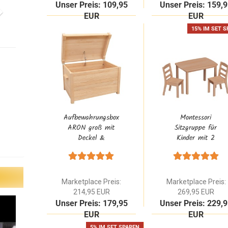
Unser Preis: 109,95
Unser Preis: 159,
EUR
EUR
15% IM SET 
Aufbewahrungsbox
Montessori
ARON groß mit
Sitzgruppe für
Deckel &
Kinder mit 2
klappenhalter
Stühle stapelbar +
Scharnier aus
Tisch groß aus
Erlenholz Natur
Buche Massivholz
zum bemalen
geölt
Marketplace Preis:
Marketplace Preis:
214,95 EUR
269,95 EUR
Unser Preis: 179,95
Unser Preis: 229,
EUR
EUR
5% IM SET SPAREN