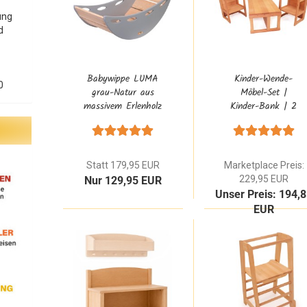
ung
d
Babywippe LUMA
Kinder-Wende-
0
grau-Natur aus
Möbel-Set |
massivem Erlenholz
Kinder-Bank | 2
groß für
Kinder-Stühle |
Kleinkinder
Regalsystem 8039
Statt 179,95 EUR
Marketplace Preis:
229,95 EUR
Nur 129,95 EUR
Unser Preis: 194,
EUR