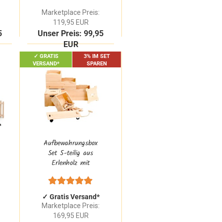
Massivholz
Marketplace Preis:
119,95 EUR
5
Unser Preis: 99,95
EUR
✓ GRATIS
3% IM SET
VERSAND*
SPAREN
Aufbewahrungsbox
Set 5-teilig aus
Erlenholz mit
Deckel | Stapelbox
Set groß für
Spielzeug
✓ Gratis Versand*
Marketplace Preis:
169,95 EUR