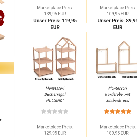
Dach
Optional mit Haus,
Marketplace Preis:
Marketplace Preis:
Dach
139,95 EUR
109,95 EUR
Unser Preis: 119,95
Unser Preis: 89,9
EUR
EUR
Montessori
Montessori
Bücherregal
Garderobe mit
HELSINKI
Sitzbank und
quadratisch 50 x
Stange aus
50 als 2er Würfel
Buchenholz Natur
aus Buche Natur
Massivholz
Marketplace Preis:
Marketplace Preis:
129,95 EUR
189,95 EUR