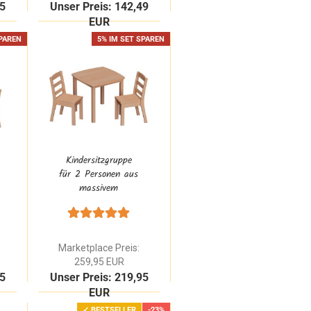
95
Unser Preis: 142,49
EUR
SPAREN
5% IM SET SPAREN
Kindersitzgruppe
für 2 Personen aus
massivem
Buchenholz geölt |
Montessori
Kindertisch mit 2
Stühlen stapelbar
Marketplace Preis:
259,95 EUR
95
Unser Preis: 219,95
EUR
✓ BESTSELLER
-23%