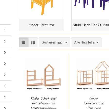
Kinder-Lernturm
Stuhl-Tisch-Bank für Ki
Sortieren nach
Sortieren nach
Alle Hersteller
Kinder Schuhregal
Kinder
mit Sitzbank im
Kleiderschrank
Montessori-Design
offen nach