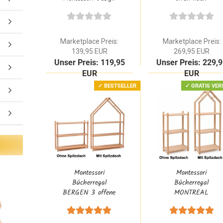
aus Buchenholz
Montessori aus
Buche mit Regal
Marketplace Preis:
Marketplace Preis:
139,95 EUR
269,95 EUR
Unser Preis: 119,95
Unser Preis: 229,
EUR
EUR
✓ BESTSELLER
✓ GRATIS VER
Montessori
Montessori
Bücherregal
Bücherregal
BERGEN 3 offene
MONTREAL
Etagen aus Buche
schmal mit | 3
Natur Massivholz |
Etagen aus Buche
Optional mit Haus-
Natur Massivholz |