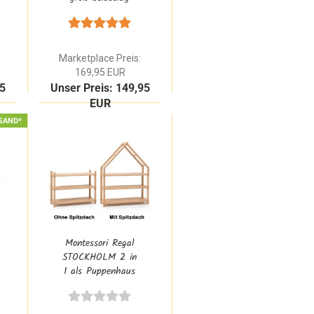
bespielbar aus
Buche Natur
Massivholz
Marketplace Preis:
169,95 EUR
95
Unser Preis: 149,95
EUR
SAND*
Montessori Regal
STOCKHOLM 2 in
1 als Puppenhaus
oder Bücherregal
mit 3 Etagen aus
Buche Natur