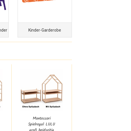
nder
Kinder-Garderobe
Montessori
Spielregal LULU
groß beidseitig