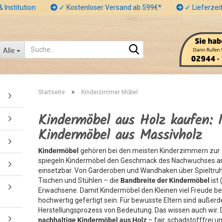
 Institution
✓ Kostenloser Versand ab 599€*
✓ Lieferzeit
Suche...
Alle
»
Startseite
Kinderzimmer Möbel
Kindermöbel aus Holz kaufen: 
Kindermöbel aus Massivholz
Kindermöbel
gehören bei den meisten Kinderzimmern zur ob
spiegeln Kindermöbel den Geschmack des Nachwuchses am 
einsetzbar. Von Garderoben und Wandhaken über Spieltru
Tischen und Stühlen – die
Bandbreite der Kindermöbel
ist 
Erwachsene. Damit Kindermöbel den Kleinen viel Freude be
hochwertig gefertigt sein. Für bewusste Eltern sind außer
Herstellungsprozess von Bedeutung. Das wissen auch wir. D
nachhaltige Kindermöbel aus Holz
– fair, schadstofffrei un