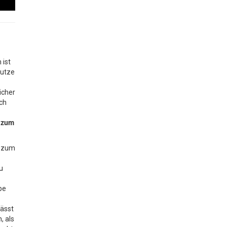
 ist
Nutze
icher
ch
z
zum
m zum
u
be
lässt
, als