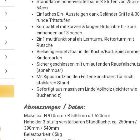
Standfläche höhenverstellbar in 3 Stufen von 25cm-
54cm
Einfaches Ein- Aussteigen dank Geländer Griffe & 
runde Trittstufen
Kompatibel mit kurzen & langen Rutschbrett - zum
einhängen auf 3 höhen
2in1 multifunktional als Lernturm, Kletterturm mit
Rutsche
Vielseitig einsetztbar in der Küche/Bad, Spielzimmer
Kindergarten
Sicher geschlossen mit umlaufenden Rausfallschut
(abnehmbar)
Mit Kippschutz an den Füßen konstruiert für noch
stabileren Stand
Gefertigt aus massivem Linde Vollholz (leichter wie
Buchenholz)
Abmessungen / Daten:
Maße ca.: H 910mm x B 530mm x T 520mm
Höhe der 3-stufig verstellbaren Standfläche: ca. 250mm /
390mm / 540mm
Belastbarkeit: 65kg