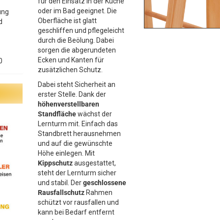
für den Einsatz in der Küche
oder im Bad geeignet. Die
ung
Oberfläche ist glatt
d
geschliffen und pflegeleicht
durch die Beölung. Dabei
sorgen die abgerundeten
Ecken und Kanten für
0
zusätzlichen Schutz.
Dabei steht Sicherheit an
erster Stelle. Dank der
höhenverstellbaren
Standfläche
wächst der
Lernturm mit. Einfach das
Standbrett herausnehmen
und auf die gewünschte
Höhe einlegen. Mit
Kippschutz
ausgestattet,
steht der Lernturm sicher
und stabil. Der
geschlossene
Rausfallschutz
Rahmen
schützt vor rausfallen und
kann bei Bedarf entfernt