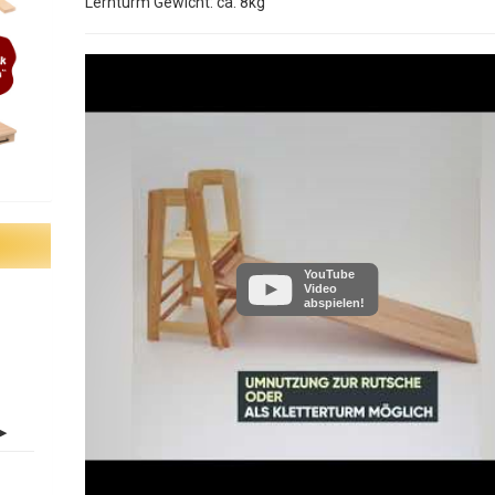
Lernturm Gewicht: ca. 8kg
YouTube
Video
abspielen!