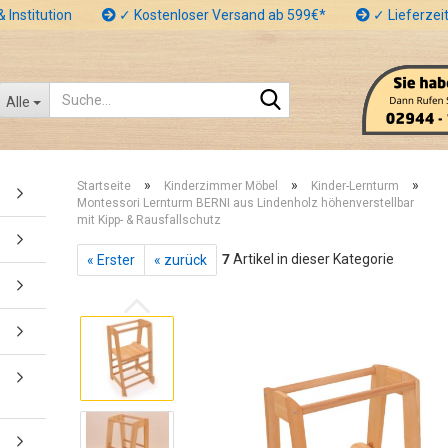
 Institution
✓ Kostenloser Versand ab 599€*
✓ Lieferzeit
Suche...
Alle
»
»
»
Startseite
Kinderzimmer Möbel
Kinder-Lernturm
Montessori Lernturm BERNI aus Lindenholz höhenverstellbar
mit Kipp- & Rausfallschutz
7
Artikel in dieser Kategorie
« Erster
« zurück