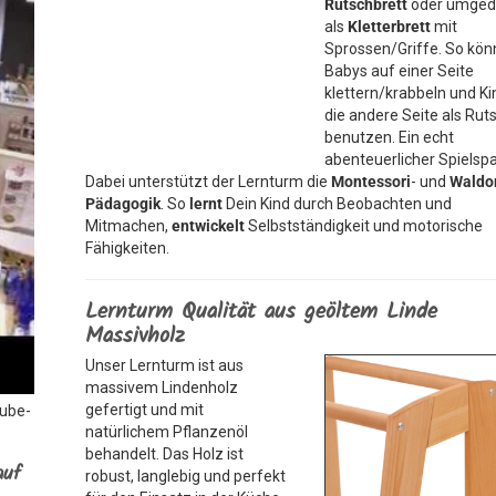
Rutschbrett
oder umged
als
Kletterbrett
mit
Sprossen/Griffe. So kö
Babys auf einer Seite
klettern/krabbeln und Ki
die andere Seite als Rut
benutzen. Ein echt
abenteuerlicher Spielsp
Dabei unterstützt der Lernturm die
Montessori
- und
Waldo
Pädagogik
. So
lernt
Dein Kind durch Beobachten und
Mitmachen,
entwickelt
Selbstständigkeit und motorische
Fähigkeiten.
Lernturm Qualität aus geöltem Linde
Massivholz
Unser Lernturm ist aus
massivem Lindenholz
gefertigt und mit
Tube-
natürlichem Pflanzenöl
behandelt. Das Holz ist
auf
robust, langlebig und perfekt