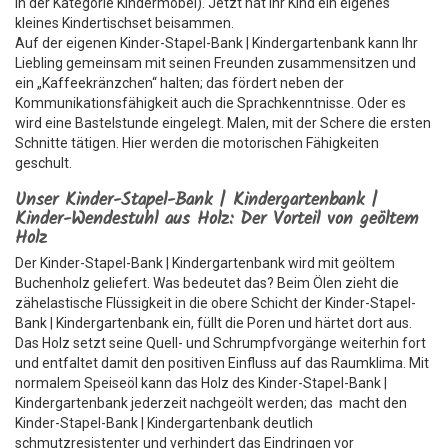
in der Kategorie Kindermöbel). Jetzt hat ihr Kind ein eigenes
kleines Kindertischset beisammen.
Auf der eigenen Kinder-Stapel-Bank | Kindergartenbank kann Ihr
Liebling gemeinsam mit seinen Freunden zusammensitzen und
ein „Kaffeekränzchen“ halten; das fördert neben der
Kommunikationsfähigkeit auch die Sprachkenntnisse. Oder es
wird eine Bastelstunde eingelegt. Malen, mit der Schere die ersten
Schnitte tätigen. Hier werden die motorischen Fähigkeiten
geschult.
Unser Kinder-Stapel-Bank | Kindergartenbank |
Kinder-Wendestuhl aus Holz: Der Vorteil von geöltem
Holz
Der Kinder-Stapel-Bank | Kindergartenbank wird mit geöltem
Buchenholz geliefert. Was bedeutet das? Beim Ölen zieht die
zähelastische Flüssigkeit in die obere Schicht der Kinder-Stapel-
Bank | Kindergartenbank ein, füllt die Poren und härtet dort aus.
Das Holz setzt seine Quell- und Schrumpfvorgänge weiterhin fort
und entfaltet damit den positiven Einfluss auf das Raumklima. Mit
normalem Speiseöl kann das Holz des Kinder-Stapel-Bank |
Kindergartenbank jederzeit nachgeölt werden; das macht den
Kinder-Stapel-Bank | Kindergartenbank deutlich
schmutzresistenter und verhindert das Eindringen vor