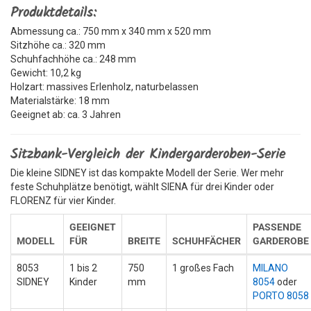
Produktdetails:
Abmessung ca.: 750 mm x 340 mm x 520 mm
Sitzhöhe ca.: 320 mm
Schuhfachhöhe ca.: 248 mm
Gewicht: 10,2 kg
Holzart: massives Erlenholz, naturbelassen
Materialstärke: 18 mm
Geeignet ab: ca. 3 Jahren
Sitzbank-Vergleich der Kindergarderoben-Serie
Die kleine SIDNEY ist das kompakte Modell der Serie. Wer mehr
feste Schuhplätze benötigt, wählt SIENA für drei Kinder oder
FLORENZ für vier Kinder.
GEEIGNET
PASSENDE
MODELL
FÜR
BREITE
SCHUHFÄCHER
GARDEROBE
8053
1 bis 2
750
1 großes Fach
MILANO
SIDNEY
Kinder
mm
8054
oder
PORTO 8058