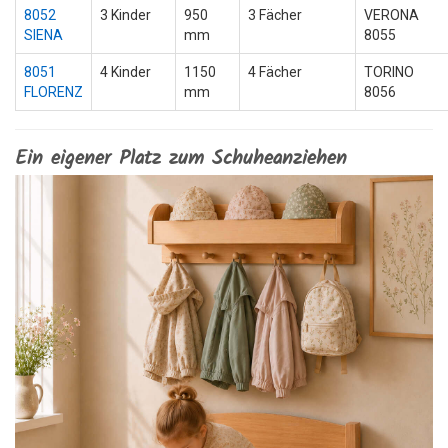
8052
3 Kinder
950
3 Fächer
VERONA
SIENA
mm
8055
8051
4 Kinder
1150
4 Fächer
TORINO
FLORENZ
mm
8056
Ein eigener Platz zum Schuheanziehen