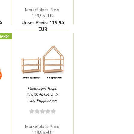
Massivholz
skandinavisch
Marketplace Preis:
139,95 EUR
95
Unser Preis: 119,95
EUR
SAND*
Montessori Regal
STOCKHOLM 2 in
1 als Puppenhaus
oder Bücherregal
mit 3 Etagen aus
Buche Natur
Massivholz
Marketplace Preis:
119,95 EUR