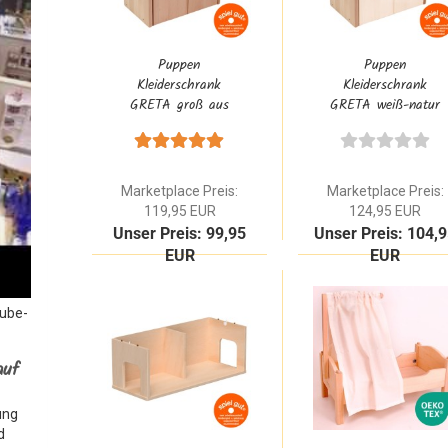
Puppen
Puppen
Kleiderschrank
Kleiderschrank
GRETA groß aus
GRETA weiß-natur
Holz Natur |
aus Holz | Waldorf
Waldorf Puppen
Puppen Schrank
Schrank aus
aus Massivholz
Massivholz
Marketplace Preis:
Marketplace Preis:
119,95 EUR
124,95 EUR
Unser Preis: 99,95
Unser Preis: 104,
EUR
EUR
Tube-
auf
ung
d