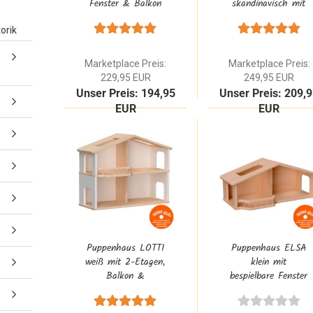
Fenster & Balkon
skandinavisch mit
Dachterrasse aus
3 Etagen, Fenster
Buche Massivholz
& Balkon
orik
Natur 1:12
Dachterrasse aus
Buche Massivholz
Marketplace Preis:
Marketplace Preis:
229,95 EUR
249,95 EUR
Unser Preis: 194,95
Unser Preis: 209,
EUR
EUR
Puppenhaus LOTTI
Puppenhaus ELSA
weiß mit 2-Etagen,
klein mit
Balkon &
bespielbare Fenster
bespielbare Fenster
& Veranda aus
aus Natur Buche
Natur Buche