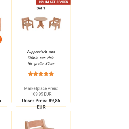
10% IM SET SPAREN
Puppentisch und
Stühle aus Holz
für große 30cm
puppen - Waldorf
Puppenmöbel Set
aus Natur
Buchenholz
Marketplace Preis:
109,95 EUR
5
Unser Preis: 89,86
EUR