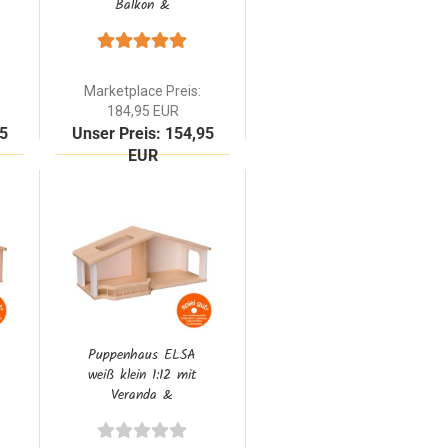
Balkon &
bespielbare Fenster
aus Natur Buche
Massivholz Waldorf
Marketplace Preis:
184,95 EUR
95
Unser Preis: 154,95
EUR
Puppenhaus ELSA
weiß klein 1:12 mit
Veranda &
bespielbare Fenster
aus Natur Buche