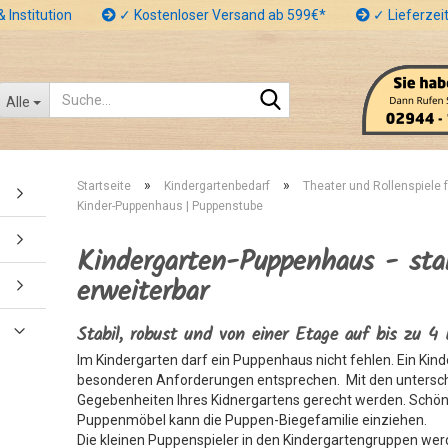
 Institution
✓ Kostenloser Versand ab 599€*
✓ Lieferzeit
Suche...
Alle
»
»
Startseite
Kindergartenbedarf
Theater und Rollenspiele 
Kinder-Puppenhaus | Puppenstube
Kindergarten-Puppenhaus - stab
erweiterbar
Stabil, robust und von einer Etage auf bis zu 4
Im Kindergarten darf ein Puppenhaus nicht fehlen. Ein K
besonderen Anforderungen entsprechen. Mit den untersch
Gegebenheiten Ihres Kidnergartens gerecht werden. Schön d
Puppenmöbel kann die Puppen-Biegefamilie einziehen.
Die kleinen Puppenspieler in den Kindergartengruppen wer