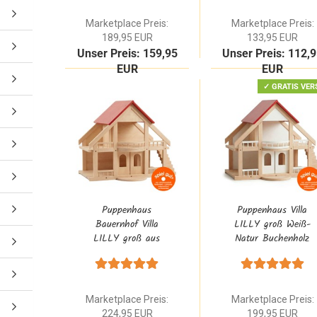
Massivholz
Massivholz 1:12
skandinavisch |
Waldorf
Marketplace Preis:
Marketplace Preis:
1:12
189,95 EUR
133,95 EUR
Unser Preis: 159,95
Unser Preis: 112,
EUR
EUR
✓ GRATIS VER
Puppenhaus
Puppenhaus Villa
Bauernhof Villa
LILLY groß Weiß-
LILLY groß aus
Natur Buchenholz
Natur Buchenholz
mit Treppe, rotem
mit Treppe, rotem
Dach, Balkon,
Dach, Balkon,
Schiebetüren, Stall
Schiebetüren, Stall
& Garage
Marketplace Preis:
Marketplace Preis:
& Garage
224,95 EUR
199,95 EUR