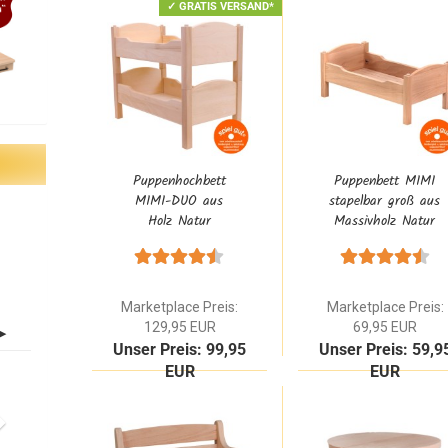
✓ GRATIS VERSAND*
Puppenhochbett
Puppenbett MIMI
MIMI-DUO aus
stapelbar groß aus
Holz Natur
Massivholz Natur
zweistöckig |
im Waldorf Design
Doppelstock
| Optional mit
Etagenbett für 2
Himmel &
große Puppen
Bettwäsche
Marketplace Preis:
Marketplace Preis:
129,95 EUR
69,95 EUR
Unser Preis: 99,95
Unser Preis: 59,9
EUR
EUR