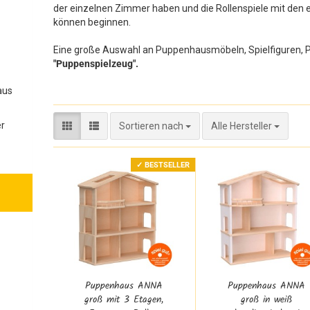
der einzelnen Zimmer haben und die Rollenspiele mit den
können beginnen.
Eine große Auswahl an Puppenhausmöbeln, Spielfiguren, Pu
"Puppenspielzeug".
aus
er
Sortieren nach
Sortieren nach
Alle Hersteller
✓ BESTSELLER
Puppenhaus ANNA
Puppenhaus ANNA
groß mit 3 Etagen,
groß in weiß