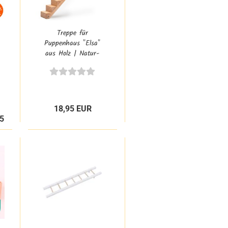
Treppe für
Puppenhaus "Elsa"
aus Holz | Natur-
Kinder-Holz-
Puppen-Stiege |
5035
18,95 EUR
95