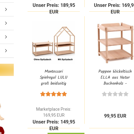
Unser Preis: 189,95
Unser Preis: 169,
EUR
EUR
Montessori
Puppen Wickeltisch
Spielregal LULU
ELLA aus Natur
groß beidseitig
Buchenholz -
bespielbar aus
Wickelkommode für
Buche Natur
Puppen im
Massivholz
Montessori Flexi-
System Stil
Marketplace Preis:
169,95 EUR
99,95 EUR
Unser Preis: 149,95
EUR