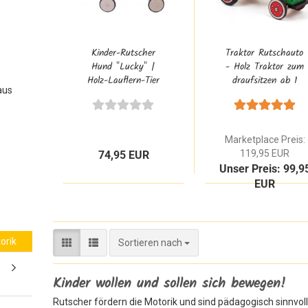
Kinder-Rutscher
Traktor Rutschauto
Hund "Lucky" |
- Holz Traktor zum
Holz-Lauflern-Tier
draufsitzen ab 1
aus
| 26/5050157
Jahr
Marketplace Preis:
119,95 EUR
74,95 EUR
Unser Preis: 99,9
EUR
orik
Sortieren nach
Sortieren nach
Kinder wollen und sollen sich bewegen!
Rutscher fördern die Motorik und sind pädagogisch sinnvol