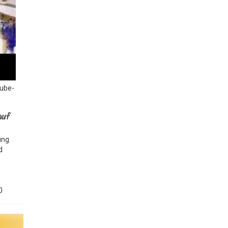
Tube-
auf
ung
d
0