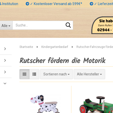
 Institution
✓ Kostenloser Versand ab 599€*
✓ Lieferzeit
Suche...
Alle
»
»
Startseite
Kindergartenbedarf
Rutscher-Fahrzeuge förde
Rutscher fördern die Motorik
Sortieren nach
Sortieren nach
Alle Hersteller