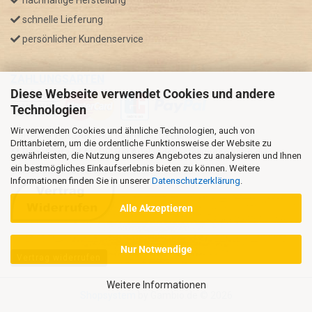
nachhaltige Herstellung
schnelle Lieferung
persönlicher Kundenservice
ZAHLUNGSARTEN
Diese Webseite verwendet Cookies und andere
Technologien
Wir verwenden Cookies und ähnliche Technologien, auch von
* GRATIS VERSAND nur innerhalb Deutschland
Drittanbietern, um die ordentliche Funktionsweise der Website zu
** Regellaufzeit für DE, Bei Auslandsbestellungen kann die
gewährleisten, die Nutzung unseres Angebotes zu analysieren und Ihnen
ein bestmögliches Einkaufserlebnis bieten zu können. Weitere
Versandzeit variieren.
Informationen finden Sie in unserer
Datenschutzerklärung
.
Alle Akzeptieren
Nur Notwendige
Vertrag widerrufen
Weitere Informationen
Shopsystem
by Gambio.de © 2026