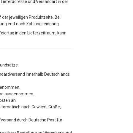
t, Lieferadresse und Versandart in der
f der jeweiligen Produktseite. Bei
lung erst nach Zahlungseingang.
 Feiertag in den Lieferzeitraum, kann
rundsätze:
andardversand innerhalb Deutschlands
sgenommen.
sand ausgenommen.
osten an.
utomatisch nach Gewicht, Größe,
iefversand durch Deutsche Post für
uss Ihrer Bestellung im Warenkorb und