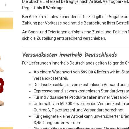
Die übliche Lieferzeit beträgt je nach Artikel, Verfügbarkei
Regel
1 bis 5 Werktage
.
Bei Artikeln mit abweichender Lieferzeit gilt die Angabe au
Zahlung per Vorkasse beginnt die Bearbeitung Ihrer Bestel
An Sonn- und Feiertagen erfolgt keine Zustellung. Fällt ein
sich die Zustellung entsprechend verschieben.
Versandkosten innerhalb Deutschlands
Für Lieferungen innerhalb Deutschlands gelten folgende G
Ab einem Warenwert von
599,00 €
liefern wir im St
versandkostenfrei.
Der Inselzuschlag ist vom kostenlosen Versand au
Expressversand ist vom kostenlosen Standardver
Für individualisierte Produkte fallen immer Versandk
Unterhalb von 599,00 € werden die Versandkosten a
Gurtmaß, Paketanzahl und Versandart berechnet.
Für geeignete kleine Artikel kann unversicherter Br
3,45 € angeboten werden.
Die endgültigen Versandkosten sehen Sie vor Abschl