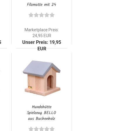
Filzmatte mit 24
Adventsweg Felder,
Tannenbaum &
Teich |
Weihnachtskrippe
Marketplace Preis:
Zubehör
24,95 EUR
5
Unser Preis: 19,95
EUR
Hundehütte
Spielzeug BELLO
aus Buchenholz
Grau Natur |
Zubehör für den