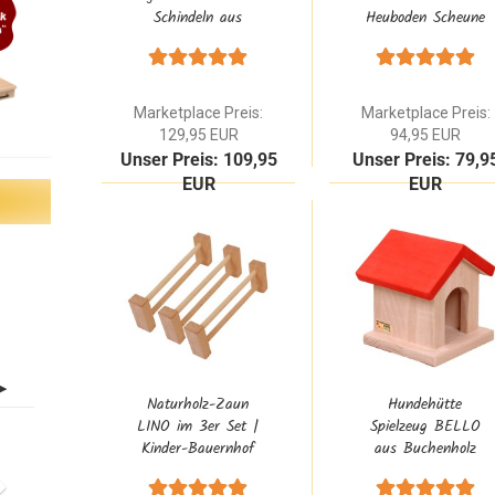
Schindeln aus
Heuboden Scheune
massivem Natur-
aus Erle
Holz im Waldorf
Massivholz Natur
Design
Marketplace Preis:
Marketplace Preis:
129,95 EUR
94,95 EUR
Unser Preis: 109,95
Unser Preis: 79,9
EUR
EUR
Naturholz-Zaun
Hundehütte
LINO im 3er Set |
Spielzeug BELLO
Kinder-Bauernhof
aus Buchenholz
Zubehör
Rot Natur |
Zubehör für den