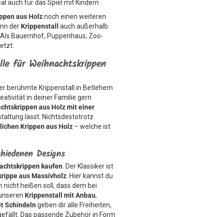
al auch für das Spiel mit Kindern
ippen aus Holz
noch einen weiteren
ann der
Krippenstall
auch außerhalb
. Als Bauernhof, Puppenhaus, Zoo-
etzt.
lle für Weihnachtskrippen
er berühmte Krippenstall in Betlehem
tivität in deiner Familie gern
chtskrippen aus Holz mit einer
staltung lässt. Nichtsdestotrotz
dlichen Krippen aus Holz
– welche ist
schiedenen Designs
achtskrippen kaufen
. Der Klassiker ist
rippe aus Massivholz
. Hier kannst du
 nicht heißen soll, dass dem bei
 unseren
Krippenstall mit Anbau
,
t Schindeln
geben dir alle Freiheiten,
 gefällt. Das passende Zubehör in Form