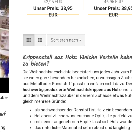
42,95 EUR
46,95 EUR
Unser Preis: 38,95
Unser Preis: 38,9
EUR
EUR
Sortieren nach
Sortieren nach
Krippenstall aus Holz: Welche Vorteile ha
zu bieten?
Die Weihnachtsgeschichte begeistert uns jedes Jahr zum Fe
sie einen ganz besonders besinnlichen, urwüchsigen Zauber
aus Metall oder Kunststoff passt da einfach nicht dazu. De
hochwertig produzierte Weihnachtskrippen aus Holz
und tu
und dem Weihnachtszauber in deinem Zuhause etwas Gutes
Tube-
gleich mehrere Gründe:
als nachwachsender Rohstoff ist Holz ein besonder
auf
Holz besitzt eine wunderschöne Optik, die perfekt 
mit seiner angenehmen Haptik lässt sich Holz wunde
ung
das natürliche Material ist sehr robust und langlebig