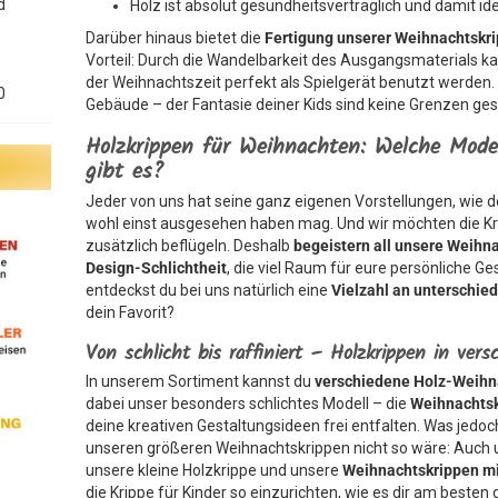
d
Holz ist absolut gesundheitsverträglich und damit ide
Darüber hinaus bietet die
Fertigung unserer Weihnachtskr
Vorteil: Durch die Wandelbarkeit des Ausgangsmaterials k
der Weihnachtszeit perfekt als Spielgerät benutzt werden
0
Gebäude – der Fantasie deiner Kids sind keine Grenzen ges
Holzkrippen für Weihnachten: Welche Mode
gibt es?
Jeder von uns hat seine ganz eigenen Vorstellungen, wie d
wohl einst ausgesehen haben mag. Und wir möchten die Krea
zusätzlich beflügeln. Deshalb
begeistern all unsere
Weihna
Design-Schlichtheit
, die viel Raum für eure persönliche Ge
entdeckst du bei uns natürlich eine
Vielzahl an unterschie
dein Favorit?
Von schlicht bis raffiniert – Holzkrippen in ver
In unserem Sortiment kannst du
verschiedene Holz-Weihn
dabei unser besonders schlichtes Modell – die
Weihnachtsk
deine kreativen Gestaltungsideen frei entfalten. Was jedoch
unseren größeren Weihnachtskrippen nicht so wäre: Auch
unsere kleine Holzkrippe und unsere
Weihnachtskrippen mi
die Krippe für Kinder so einzurichten, wie es dir am besten