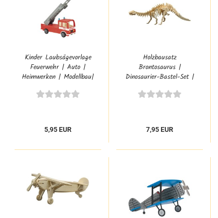
Kinder Laubsägevorlage
Holzbausatz
Feuerwehr | Auto |
Brontosaurus |
Heimwerken | Modellbau|
Dinosaurier-Bastel-Set |
PB-356S
PB 856-8
5,95 EUR
7,95 EUR