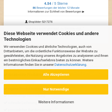
Diese Webseite verwendet Cookies und andere
Technologien
Wir verwenden Cookies und ähnliche Technologien, auch von
Drittanbietern, um die ordentliche Funktionsweise der Website zu
gewährleisten, die Nutzung unseres Angebotes zu analysieren und Ihnen
IHRE VORTEILE BEI UNS
ein bestmögliches Einkaufserlebnis bieten zu können. Weitere
Informationen finden Sie in unserer
Datenschutzerklärung
.
hohe Qualitätsstandards
Alle Akzeptieren
detailreiche Produktverarbeitung
exklusives Design
eigene Produktreihen
Nur Notwendige
nachhaltige Herstellung
Weitere Informationen
schnelle Lieferung
persönlicher Kundenservice