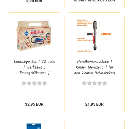
Unser Preis: 39,95 EUR
5,95 EUR
Laubsäge Set | 22 Teile
Handbohrmaschine |
| Werkzeug |
Kinder Werkzeug | für
Tragegriffkarton |
den kleinen Heimwerker|
Modellbau | PB-925P
PB-22
32,95 EUR
21,95 EUR