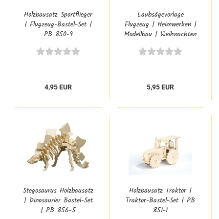
Holzbausatz Sportflieger
Laubsägevorlage
| Flugzeug-Bastel-Set |
Flugzeug | Heimwerken |
PB 850-9
Modellbau | Weihnachten
| PB-344S
4,95 EUR
5,95 EUR
Stegosaurus Holzbausatz
Holzbausatz Traktor |
| Dinosaurier Bastel-Set
Traktor-Bastel-Set | PB
| PB 856-5
851-1