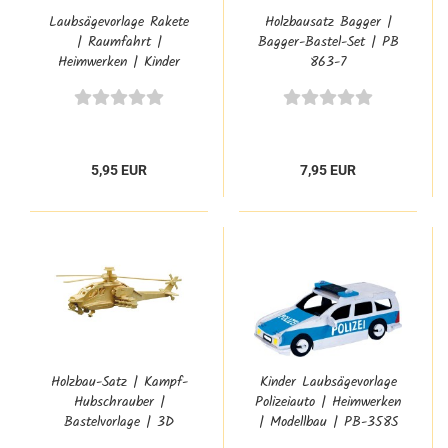
Laubsägevorlage Rakete
Holzbausatz Bagger |
| Raumfahrt |
Bagger-Bastel-Set | PB
Heimwerken | Kinder
863-7
Modellbau| PB-363S
5,95 EUR
7,95 EUR
Holzbau-Satz | Kampf-
Kinder Laubsägevorlage
Hubschrauber |
Polizeiauto | Heimwerken
Bastelvorlage | 3D
| Modellbau | PB-358S
Puzzle | PB-866/2