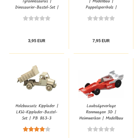
Tyrannosaurus |
| Modellbau |
Dinosaurier-Bastel-Set |
Pappelsperrholz |
PB 856-3
Heimwerken | PB-322
3,95 EUR
7,95 EUR
Holzbausatz Kipplader |
Laubsägevorlage
LKW-Kipplader-Bastel-
Rennwagen 3D |
Set | PB 863-3
Heimwerken | Modellbau
| Weihnachten | PB-
352/4S