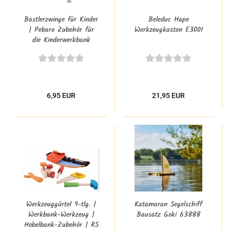
Bastlerzwinge für Kinder
Beleduc Hape
| Pebaro Zubehör für
Werkzeugkasten E3001
die Kinderwerkbank
6,95 EUR
21,95 EUR
Werkzeuggürtel 9-tlg. |
Katamaran Segelschiff
Werkbank-Werkzeug |
Bausatz Goki 63888
Hobelbank-Zubehör | RS