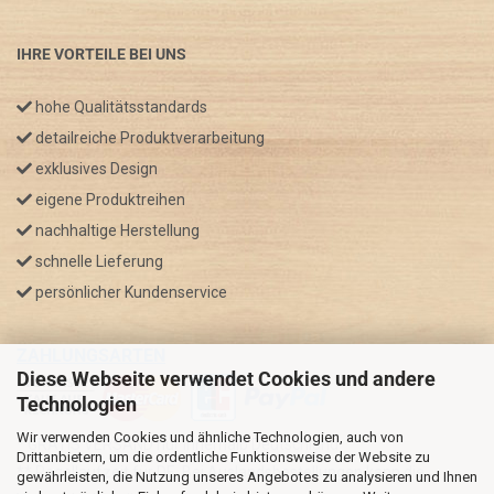
IHRE VORTEILE BEI UNS
hohe Qualitätsstandards
detailreiche Produktverarbeitung
exklusives Design
eigene Produktreihen
nachhaltige Herstellung
schnelle Lieferung
persönlicher Kundenservice
ZAHLUNGSARTEN
Diese Webseite verwendet Cookies und andere
Technologien
Wir verwenden Cookies und ähnliche Technologien, auch von
* GRATIS VERSAND nur innerhalb Deutschland
Drittanbietern, um die ordentliche Funktionsweise der Website zu
** Regellaufzeit für DE, Bei Auslandsbestellungen kann die
gewährleisten, die Nutzung unseres Angebotes zu analysieren und Ihnen