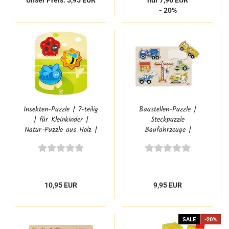
Unser Preis: 5,95 EUR
nur 7,96 EUR
- 20%
Insekten-Puzzle | 7-teilig
Baustellen-Puzzle |
| für Kleinkinder |
Steckpuzzle
Natur-Puzzle aus Holz |
Baufahrzeuge |
Hape E1609
Geduldspiel | 57593
10,95 EUR
9,95 EUR
SALE
-20%