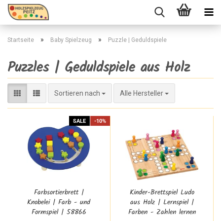
»
»
Startseite
Baby Spielzeug
Puzzle | Geduldspiele
Puzzles | Geduldspiele aus Holz
Sortieren nach
Sortieren nach
Alle Hersteller
SALE
-10%
Farbsortierbrett |
Kinder-Brettspiel Ludo
Knobelei | Farb - und
aus Holz | Lernspiel |
Formspiel | 58866
Farben - Zahlen lernen