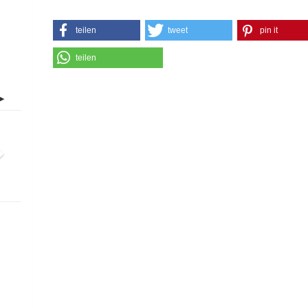
teilen
tweet
pin it
teilen