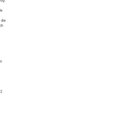
eug
le
 die
ch
en
12