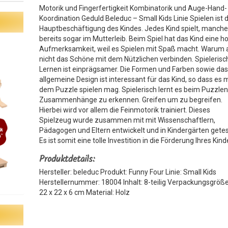
Motorik und Fingerfertigkeit Kombinatorik und Auge-Hand-
Koordination Geduld Beleduc – Small Kids Linie Spielen ist d
Hauptbeschäftigung des Kindes. Jedes Kind spielt, manch
bereits sogar im Mutterleib. Beim Spiel hat das Kind eine h
Aufmerksamkeit, weil es Spielen mit Spaß macht. Warum 
nicht das Schöne mit dem Nützlichen verbinden. Spielerisc
Lernen ist einprägsamer. Die Formen und Farben sowie da
allgemeine Design ist interessant für das Kind, so dass es m
dem Puzzle spielen mag. Spielerisch lernt es beim Puzzle
Zusammenhänge zu erkennen. Greifen um zu begreifen.
Hierbei wird vor allem die Feinmotorik trainiert. Dieses
Spielzeug wurde zusammen mit mit Wissenschaftlern,
Pädagogen und Eltern entwickelt und in Kindergärten getes
Es ist somit eine tolle Investition in die Förderung Ihres Kind
Produktdetails:
Hersteller: beleduc Produkt: Funny Four Linie: Small Kids
Herstellernummer: 18004 Inhalt: 8-teilig Verpackungsgröße
22 x 22 x 6 cm Material: Holz