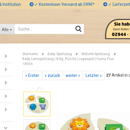
 Institution
✓ Kostenloser Versand ab 599€*
✓ Lieferzeit
Suche...
Alle
»
»
»
Startseite
Baby Spielzeug
Motorik-Spielzeug
Baby Lernspielzeug | 8-tlg. Puzzle | Legespiel | Funny Four
18004
27
Artikel in
« Erster
« zurück
weiter »
Letzter »