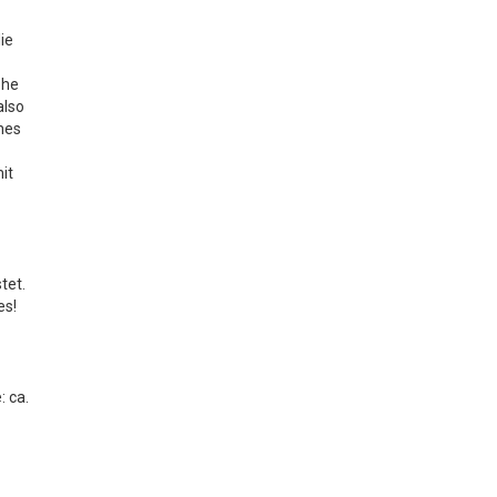
ie
e
ohe
also
hes
s
it
n
tet.
es!
: ca.