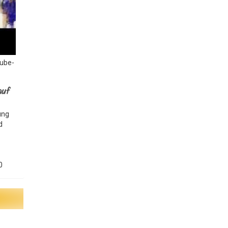
Tube-
auf
ung
d
0