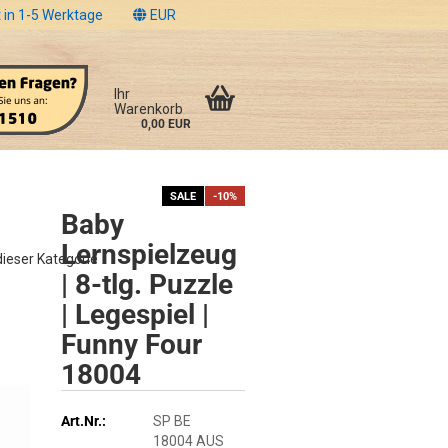
 in 1-5 Werktage
EUR
Ihr
Warenkorb
0,00 EUR
SALE
-10%
Baby
Lernspielzeug
 dieser Kategorie
| 8-tlg. Puzzle
| Legespiel |
Funny Four
18004
Art.Nr.:
SP BE
18004 AUS