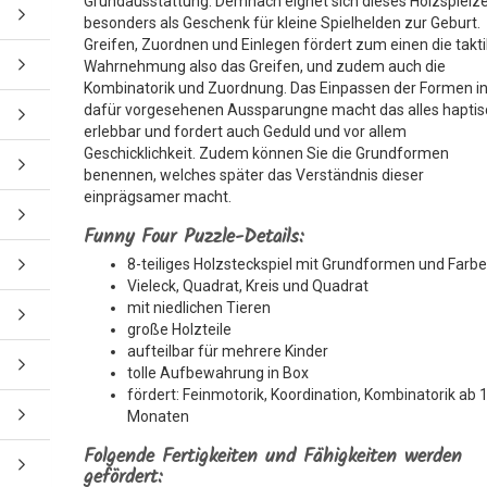
Grundausstattung. Demnach eignet sich dieses Holzspielz
besonders als Geschenk für kleine Spielhelden zur Geburt.
Greifen, Zuordnen und Einlegen fördert zum einen die takti
Wahrnehmung also das Greifen, und zudem auch die
Kombinatorik und Zuordnung. Das Einpassen der Formen in
dafür vorgesehenen Aussparungne macht das alles haptis
erlebbar und fordert auch Geduld und vor allem
Geschicklichkeit. Zudem können Sie die Grundformen
benennen, welches später das Verständnis dieser
einprägsamer macht.
Funny Four Puzzle-Details:
8-teiliges Holzsteckspiel mit Grundformen und Farb
Vieleck, Quadrat, Kreis und Quadrat
mit niedlichen Tieren
große Holzteile
aufteilbar für mehrere Kinder
tolle Aufbewahrung in Box
fördert: Feinmotorik, Koordination, Kombinatorik ab 
Monaten
Folgende Fertigkeiten und Fähigkeiten werden
gefördert: