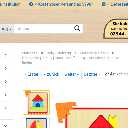
 Institution
✓ Kostenloser Versand ab 599€*
✓ Lieferzeit
Suche...
Alle
»
»
»
Startseite
Baby Spielzeug
Motorik-Spielzeug
Fühlpuzzle | 3 teilig | Haus - Schiff - Burg | Lernspielzeug | Goki
56906
27
Artikel in
« Erster
« zurück
weiter »
Letzter »