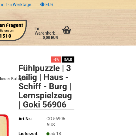
 in 1-5 Werktage
EUR
Ihr
Warenkorb
0,00 EUR
-8%
SALE
Fühlpuzzle | 3
teilig | Haus -
 dieser Kategorie
Schiff - Burg |
Lernspielzeug
| Goki 56906
Art.Nr.:
GO 56906
AUS
Lieferzeit:
ab 18.