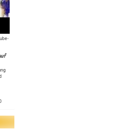
Tube-
auf
ung
d
0