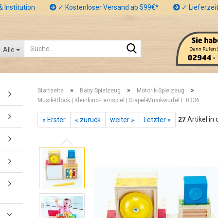
 Institution
✓ Kostenloser Versand ab 599€*
✓ Lieferzeit
Suche...
Alle
»
»
»
Startseite
Baby Spielzeug
Motorik-Spielzeug
Musik-Block | Kleinkind-Lernspiel | Stapel-Musikwürfel E 0336
27
Artikel in
« Erster
« zurück
weiter »
Letzter »