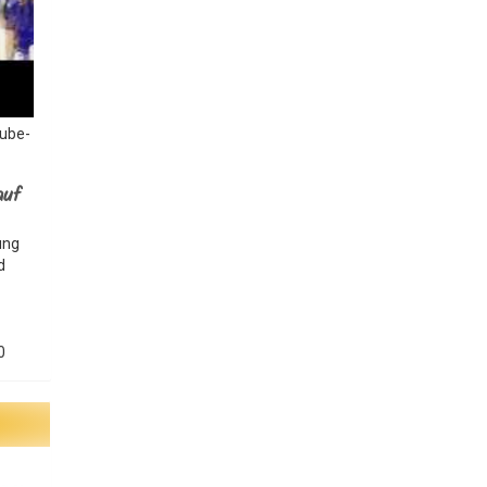
Tube-
auf
ung
d
0