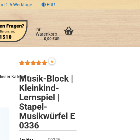
 in 1-5 Werktage
EUR
Ihr
Warenkorb
0,00 EUR
*
Musik-Block |
 dieser Kategorie
Kleinkind-
Lernspiel |
Stapel-
Musikwürfel E
0336
Art.Nr.:
E0336