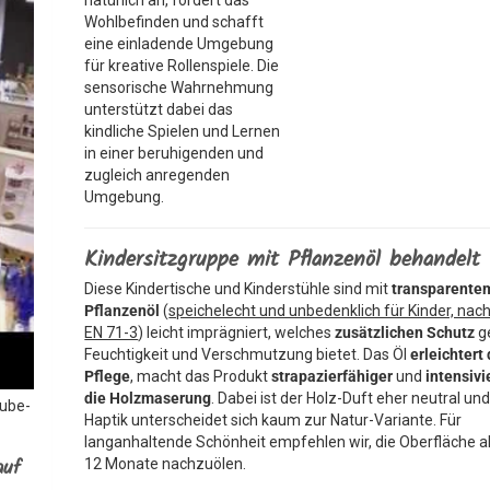
natürlich an, fördert das
Wohlbefinden und schafft
eine einladende Umgebung
für kreative Rollenspiele. Die
sensorische Wahrnehmung
unterstützt dabei das
kindliche Spielen und Lernen
in einer beruhigenden und
zugleich anregenden
Umgebung.
Kindersitzgruppe mit Pflanzenöl behandelt
Diese Kindertische und Kinderstühle sind mit
transparente
Pflanzenöl
(
speichelecht und unbedenklich für Kinder, nach
EN 71-3
) leicht imprägniert, welches
zusätzlichen Schutz
g
Feuchtigkeit und Verschmutzung bietet. Das Öl
erleichtert 
Pflege
, macht das Produkt
strapazierfähiger
und
intensivi
die Holzmaserung
. Dabei ist der Holz-Duft eher neutral und
Tube-
Haptik unterscheidet sich kaum zur Natur-Variante. Für
langanhaltende Schönheit empfehlen wir, die Oberfläche al
auf
12 Monate nachzuölen.