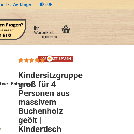
 in 1-5 Werktage
EUR
Ihr
Warenkorb
0,00 EUR
*
10€ IM SET SPAREN
Kindersitzgruppe
groß für 4
 dieser Kategorie
Personen aus
massivem
Buchenholz
geölt |
Kindertisch