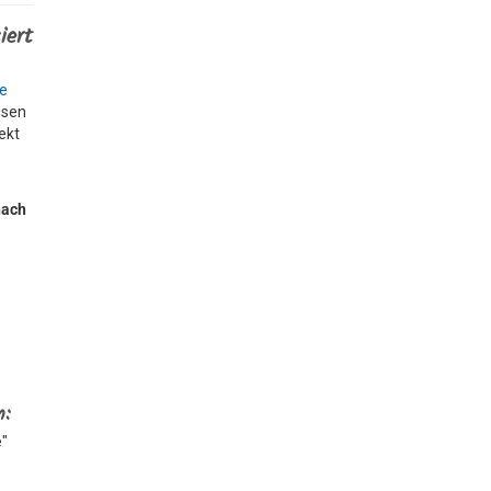
iert
ne
ssen
ekt
d
nach
n:
e"