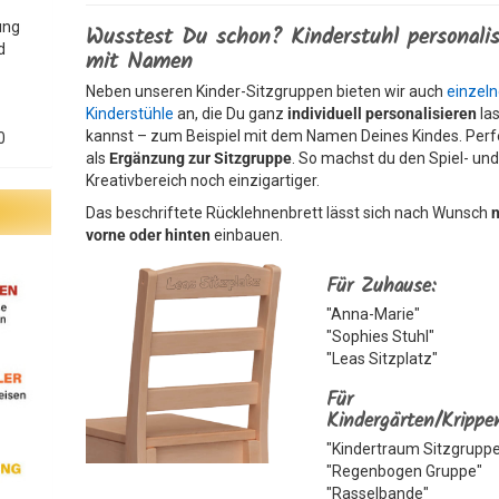
ung
Wusstest Du schon? Kinderstuhl personalis
d
mit Namen
Neben unseren Kinder-Sitzgruppen bieten wir auch
einzel
Kinderstühle
an, die Du ganz
individuell personalisieren
la
kannst – zum Beispiel mit dem Namen Deines Kindes. Perf
0
als
Ergänzung zur Sitzgruppe
. So machst du den Spiel- un
Kreativbereich noch einzigartiger.
Das beschriftete Rücklehnenbrett lässt sich nach Wunsch
vorne oder hinten
einbauen.
Für Zuhause:
"Anna-Marie"
"Sophies Stuhl"
"Leas Sitzplatz"
Für
Kindergärten/Krippe
"Kindertraum Sitzgrupp
"Regenbogen Gruppe"
"Rasselbande"