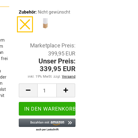
Zubehör:
Nicht gewünscht
vem
Marketplace Preis:
em
an
399,95 EUR
 frei
Unser Preis:
339,95 EUR
n
nder
inkl. 19% MwSt. zzgl.
Versand
em
lst
mit