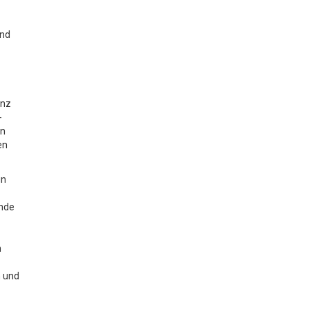
und
anz
-
en
en
gn
unde
n
n und