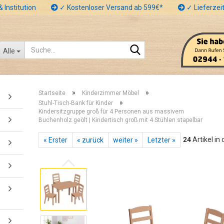
 Institution
✓ Kostenloser Versand ab 599€*
✓ Lieferzeit
Suche...
Alle
»
»
Startseite
Kinderzimmer Möbel
»
Stuhl-Tisch-Bank für Kinder
Kindersitzgruppe groß für 4 Personen aus massivem
Buchenholz geölt | Kindertisch groß mit 4 Stühlen stapelbar
24
Artikel in
« Erster
« zurück
weiter »
Letzter »