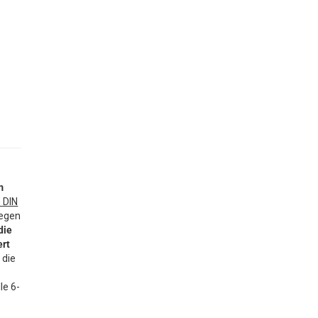
m
 DIN
egen
die
ert
 die
le 6-