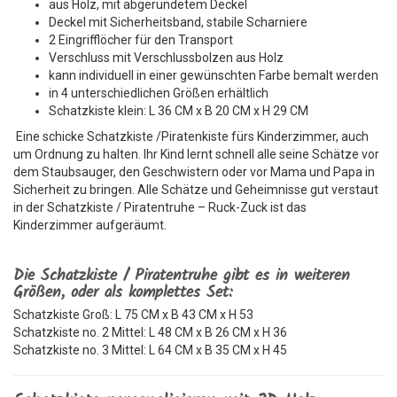
aus Holz, mit abgerundetem Deckel
Deckel mit Sicherheitsband, stabile Scharniere
2 Eingrifflöcher für den Transport
Verschluss mit Verschlussbolzen aus Holz
kann individuell in einer gewünschten Farbe bemalt werden
in 4 unterschiedlichen Größen erhältlich
Schatzkiste klein: L 36 CM x B 20 CM x H 29 CM
Eine schicke Schatzkiste /Piratenkiste fürs Kinderzimmer, auch
um Ordnung zu halten. Ihr Kind lernt schnell alle seine Schätze vor
dem Staubsauger, den Geschwistern oder vor Mama und Papa in
Sicherheit zu bringen. Alle Schätze und Geheimnisse gut verstaut
in der Schatzkiste / Piratentruhe – Ruck-Zuck ist das
Kinderzimmer aufgeräumt.
Die Schatzkiste / Piratentruhe gibt es in weiteren
Größen, oder als komplettes Set:
Schatzkiste Groß: L 75 CM x B 43 CM x H 53
Schatzkiste no. 2 Mittel: L 48 CM x B 26 CM x H 36
Schatzkiste no. 3 Mittel: L 64 CM x B 35 CM x H 45