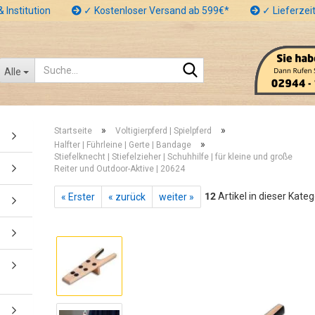
 Institution
✓ Kostenloser Versand ab 599€*
✓ Lieferzeit
Suche...
Alle
»
»
Startseite
Voltigierpferd | Spielpferd
»
Halfter | Führleine | Gerte | Bandage
Stiefelknecht | Stiefelzieher | Schuhhilfe | für kleine und große
Reiter und Outdoor-Aktive | 20624
12
Artikel in dieser Kateg
« Erster
« zurück
weiter »