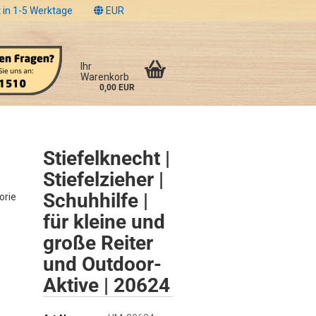
 in 1-5 Werktage
EUR
Ihr
Warenkorb
0,00 EUR
Stiefelknecht |
Stiefelzieher |
Schuhhilfe |
orie
für kleine und
große Reiter
und Outdoor-
Aktive | 20624