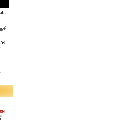
Tube-
auf
ung
d
0