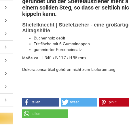
gerundet und der Stiefelauszieher steht a
einem soliden Steg, so dass er seitlich ni
kippeln kann.
Stiefelknecht | Stiefelzieher - eine großarti
Alltagshilfe
Buchenholz geölt
Trittfläche mit 6 Gumminoppen
gummierter Ferseneinsatz
Maße ca.:
L 340 x B 117 x H 95 mm
Dekorationsartikel gehören nicht zum Lieferumfang
teilen
tweet
pin it
teilen