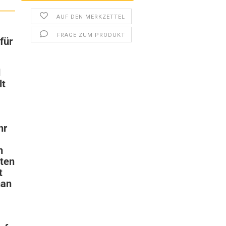
AUF DEN MERKZETTEL
FRAGE ZUM PRODUKT
 für
d
lt
hr
n
zten
t
man