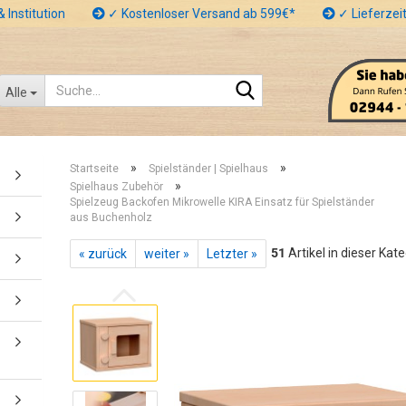
 Institution
✓ Kostenloser Versand ab 599€*
✓ Lieferzeit
Suche...
Alle
»
»
Startseite
Spielständer | Spielhaus
»
Spielhaus Zubehör
Spielzeug Backofen Mikrowelle KIRA Einsatz für Spielständer
aus Buchenholz
51
Artikel in dieser Kat
« zurück
weiter »
Letzter »