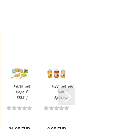
Pasta Set
Hipp Set aus
Kantinenschmaus
K
Hape E
Holz |
22-teilig |
3125 |
Spielzeug-
Kinder-Küchen-
Kinder-
Lebensmittel...
Zubehör...
Küchen-
Zubehör...
Mark
Prei