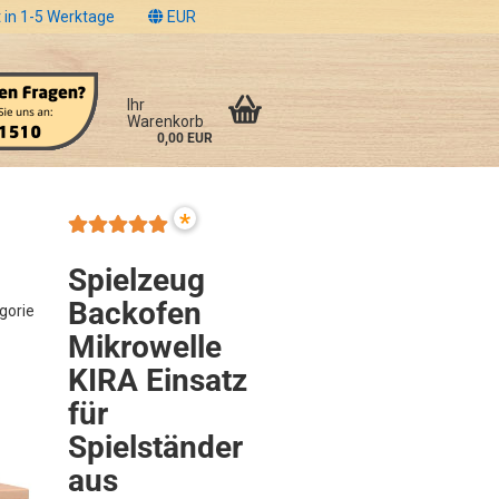
 in 1-5 Werktage
EUR
Ihr
Warenkorb
0,00 EUR
*
Spielzeug
Backofen
egorie
Mikrowelle
KIRA Einsatz
für
Spielständer
aus