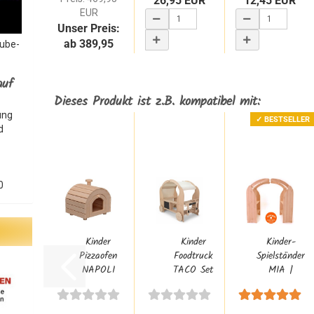
26,95 EUR
12,45 EUR
EUR
Unser Preis:
ab 389,95
Tube-
EUR
WARENKORB
WARENKORB
ZUM ARTIKEL
auf
Dieses Produkt ist z.B. kompatibel mit:
ung
✓ BESTSELLER
d
0
Kinder
Kinder
Kinder-
Pizzaofen
Foodtruck
Spielständer
NAPOLI
TACO Set
MIA |
aus
mit
Waldorf
Buchenholz
Spielständer...
Spielhaus...
für...