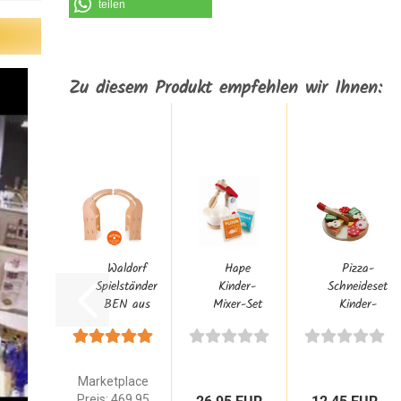
teilen
Zu diesem Produkt empfehlen wir Ihnen:
Waldorf
Hape
Pizza-
Spielständer
Kinder-
Schneideset
BEN aus
Mixer-Set
Kinder-
Buchenholz
4-teilig |
Spielzeug
mit...
Kinder-
Holz
Küchen-
Tanner...
Zubehör...
Marketplace
Preis: 469,95