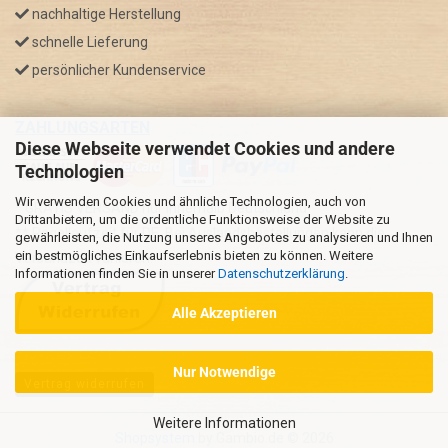
nachhaltige Herstellung
schnelle Lieferung
persönlicher Kundenservice
ZAHLUNGSARTEN
Diese Webseite verwendet Cookies und andere
Technologien
Wir verwenden Cookies und ähnliche Technologien, auch von
* GRATIS VERSAND nur innerhalb Deutschland
Drittanbietern, um die ordentliche Funktionsweise der Website zu
** Regellaufzeit für DE, Bei Auslandsbestellungen kann die
gewährleisten, die Nutzung unseres Angebotes zu analysieren und Ihnen
ein bestmögliches Einkaufserlebnis bieten zu können. Weitere
Versandzeit variieren.
Informationen finden Sie in unserer
Datenschutzerklärung
.
Alle Akzeptieren
Nur Notwendige
Vertrag widerrufen
Weitere Informationen
Shopsystem
by Gambio.de © 2026