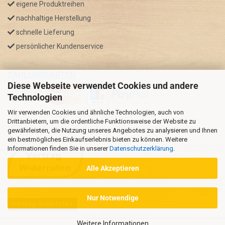
eigene Produktreihen
nachhaltige Herstellung
schnelle Lieferung
persönlicher Kundenservice
ZAHLUNGSARTEN
Diese Webseite verwendet Cookies und andere
Technologien
Wir verwenden Cookies und ähnliche Technologien, auch von
* GRATIS VERSAND nur innerhalb Deutschland
Drittanbietern, um die ordentliche Funktionsweise der Website zu
** Regellaufzeit für DE, Bei Auslandsbestellungen kann die
gewährleisten, die Nutzung unseres Angebotes zu analysieren und Ihnen
ein bestmögliches Einkaufserlebnis bieten zu können. Weitere
Versandzeit variieren.
Informationen finden Sie in unserer
Datenschutzerklärung
.
Alle Akzeptieren
Nur Notwendige
Vertrag widerrufen
Weitere Informationen