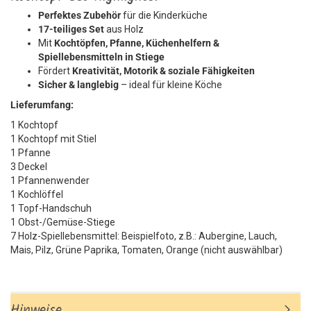
Perfektes Zubehör
für die Kinderküche
17-teiliges Set
aus Holz
Mit
Kochtöpfen, Pfanne, Küchenhelfern &
Spiellebensmitteln in Stiege
Fördert
Kreativität, Motorik & soziale Fähigkeiten
Sicher & langlebig
– ideal für kleine Köche
Lieferumfang:
1 Kochtopf
1 Kochtopf mit Stiel
1 Pfanne
3 Deckel
1 Pfannenwender
1 Kochlöffel
1 Topf-Handschuh
1 Obst-/Gemüse-Stiege
7 Holz-Spiellebensmittel: Beispielfoto, z.B.: Aubergine, Lauch,
Mais, Pilz, Grüne Paprika, Tomaten, Orange (nicht auswählbar)
Hinweise