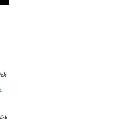
ich
e
lick