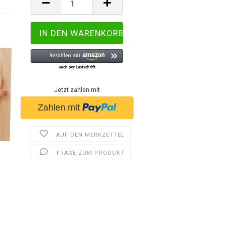
Jetzt zahlen mit
AUF DEN MERKZETTEL
FRAGE ZUM PRODUKT