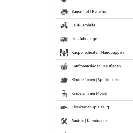
Bauernhof | Reiterhof
Lauf-Lernhilfe
Holzfahrzeuge
Kasperletheater | Handpuppen
Kaufmannsladen | Kaufladen
Kinderküchen | Spielküchen
Kinderzimmer Möbel
Kleinkinder-Spielzeug
Basteln | Konstruieren