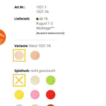
Art.Nr.:
1021.1-
1021.1N
Lieferzeit:
ab 18.
August 1-2
Werktage**
(Ausland abweichend)
Variante:
Natur 1021.1N
Spieltuch:
nicht gewünscht