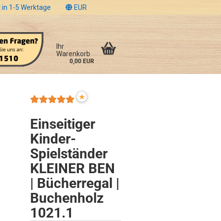
 in 1-5 Werktage
EUR
Ihr
Warenkorb
0,00 EUR
*
Einseitiger
Kinder-
Spielständer
KLEINER BEN
| Bücherregal |
Buchenholz
1021.1