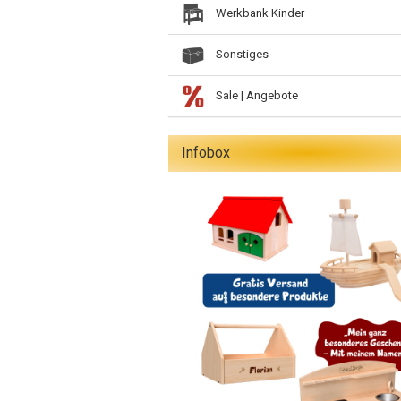
Werkbank Kinder
Sonstiges
Sale | Angebote
Infobox