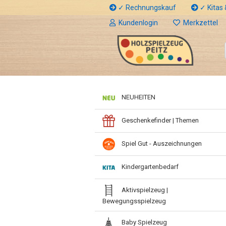
✓ Rechnungskauf
✓ Kitas &
Kundenlogin
Merkzettel
NEUHEITEN
Geschenkefinder | Themen
Spiel Gut - Auszeichnungen
Kindergartenbedarf
Aktivspielzeug |
Bewegungsspielzeug
Baby Spielzeug