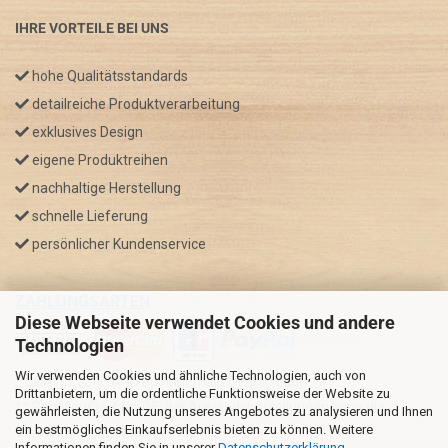
IHRE VORTEILE BEI UNS
hohe Qualitätsstandards
detailreiche Produktverarbeitung
exklusives Design
eigene Produktreihen
nachhaltige Herstellung
schnelle Lieferung
persönlicher Kundenservice
ZAHLUNGSARTEN
Diese Webseite verwendet Cookies und andere
Technologien
Wir verwenden Cookies und ähnliche Technologien, auch von
* GRATIS VERSAND nur innerhalb Deutschland
Drittanbietern, um die ordentliche Funktionsweise der Website zu
** Regellaufzeit für DE, Bei Auslandsbestellungen kann die
gewährleisten, die Nutzung unseres Angebotes zu analysieren und Ihnen
ein bestmögliches Einkaufserlebnis bieten zu können. Weitere
Versandzeit variieren.
Informationen finden Sie in unserer
Datenschutzerklärung
.