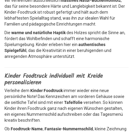
Wir verwenden ausschließlich
massives Natur-Buchenvollholz
,
das für seine besondere Härte und Langlebigkeit bekannt ist. Der
Kinder-Foodtruck ist robust gefertigt und hält auch dem
lebhaftesten Spielalltag stand, was ihn zur idealen Wahl für
Familien und pädagogische Einrichtungen macht.
Die
warme und natürliche Haptik
des Holzes spricht die Sinne an,
fördert das Wohlbefinden und schafft eine harmonische
Spielumgebung. Kinder erleben hier ein
authentisches
Spielgefühl
, das die Kreativität in einer beruhigenden und
anregenden Atmosphäre unterstützt.
Kinder Foodtruck individuell mit Kreide
personalisieren
Verleihe dem
Kinder Foodtruck
immer wieder eine neue
persönliche Note! Das Kennzeichen am vorderen Gehäuse sowie
die seitliche Tafel sind mit einer
Tafelfolie
versehen. So können
Kinder ihren Foodtruck ganz nach eigenen Wünschen gestalten,
ein eigenes Nummernschild aufschreiben oder das Tagesmenü
kreativ beschriften.
Ob
Foodtruck-Name
,
Fantasie-Nummernschild
, kleine Zeichnung