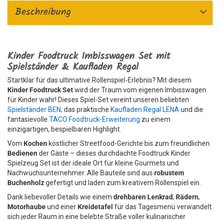
Beschreibung
Kinder Foodtruck Imbisswagen Set mit
Spielständer & Kaufladen Regal
Startklar für das ultimative Rollenspiel-Erlebnis? Mit diesem
Kinder Foodtruck Set
wird der Traum vom eigenen Imbisswagen
für Kinder wahr! Dieses Spiel-Set vereint unseren beliebten
Spielständer BEN
, das praktische
Kaufladen Regal LENA
und die
fantasievolle
TACO Foodtruck-Erweiterung
zu einem
einzigartigen, bespielbaren Highlight.
Vom
Kochen
köstlicher Streetfood-Gerichte bis zum freundlichen
Bedienen
der Gäste – dieses durchdachte Foodtruck Kinder
Spielzeug Set ist der ideale Ort für kleine Gourmets und
Nachwuchsunternehmer. Alle Bauteile sind aus
robustem
Buchenholz
gefertigt und laden zum kreativem Rollenspiel ein.
Dank liebevoller Details wie einem
drehbaren Lenkrad
,
Rädern
,
Motorhaube
und einer
Kreidetafel
für das Tagesmenü verwandelt
sich jeder Raum in eine belebte Straße voller kulinarischer