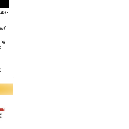
Tube-
auf
ung
d
0