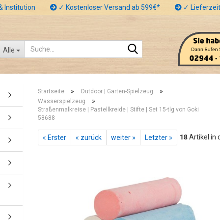
 Institution
✓ Kostenloser Versand ab 599€*
✓ Lieferzeit
Suche...
Alle
»
»
Startseite
Outdoor | Garten-Spielzeug
»
Wasserspielzeug
Straßenmalkreise | Pastellkreide | Stifte | Set 15-tlg von Goki
58688
18
Artikel in
« Erster
« zurück
weiter »
Letzter »