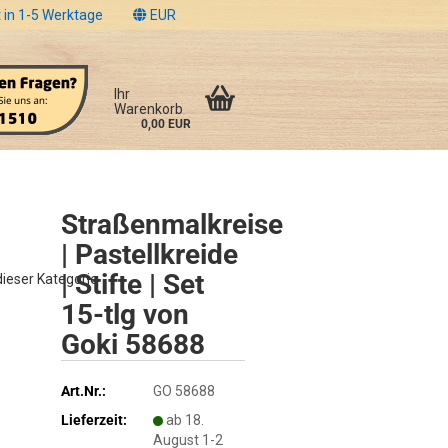
 in 1-5 Werktage
EUR
Ihr
Warenkorb
0,00 EUR
Straßenmalkreise
| Pastellkreide
| Stifte | Set
 dieser Kategorie
15-tlg von
Goki 58688
Art.Nr.:
GO 58688
Lieferzeit:
ab 18.
August 1-2