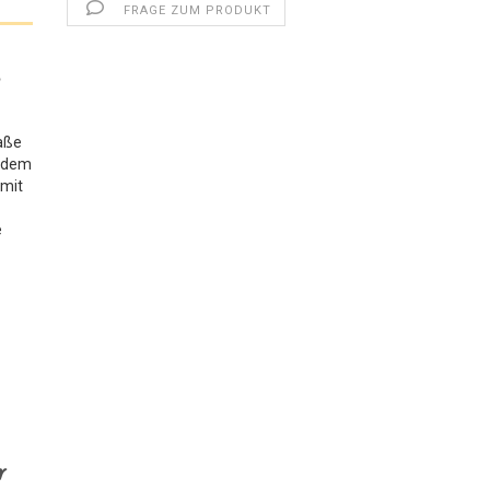
FRAGE ZUM PRODUKT
|
raße
t dem
 mit
e
r