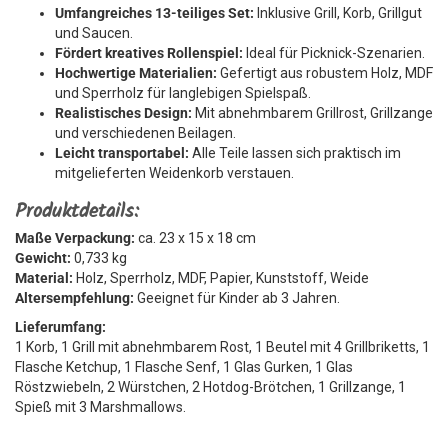
Umfangreiches 13-teiliges Set:
Inklusive Grill, Korb, Grillgut
und Saucen.
Fördert kreatives Rollenspiel:
Ideal für Picknick-Szenarien.
Hochwertige Materialien:
Gefertigt aus robustem Holz, MDF
und Sperrholz für langlebigen Spielspaß.
Realistisches Design:
Mit abnehmbarem Grillrost, Grillzange
und verschiedenen Beilagen.
Leicht transportabel:
Alle Teile lassen sich praktisch im
mitgelieferten Weidenkorb verstauen.
Produktdetails:
Maße Verpackung:
ca. 23 x 15 x 18 cm
Gewicht:
0,733 kg
Material:
Holz, Sperrholz, MDF, Papier, Kunststoff, Weide
Altersempfehlung:
Geeignet für Kinder ab 3 Jahren.
Lieferumfang:
1 Korb, 1 Grill mit abnehmbarem Rost, 1 Beutel mit 4 Grillbriketts, 1
Flasche Ketchup, 1 Flasche Senf, 1 Glas Gurken, 1 Glas
Röstzwiebeln, 2 Würstchen, 2 Hotdog-Brötchen, 1 Grillzange, 1
Spieß mit 3 Marshmallows.