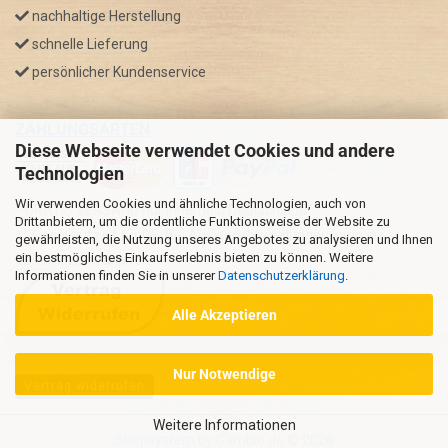
nachhaltige Herstellung
schnelle Lieferung
persönlicher Kundenservice
ZAHLUNGSARTEN
Diese Webseite verwendet Cookies und andere
Technologien
Wir verwenden Cookies und ähnliche Technologien, auch von
* GRATIS VERSAND nur innerhalb Deutschland
Drittanbietern, um die ordentliche Funktionsweise der Website zu
** Regellaufzeit für DE, Bei Auslandsbestellungen kann die
gewährleisten, die Nutzung unseres Angebotes zu analysieren und Ihnen
ein bestmögliches Einkaufserlebnis bieten zu können. Weitere
Versandzeit variieren.
Informationen finden Sie in unserer
Datenschutzerklärung
.
Alle Akzeptieren
Nur Notwendige
Vertrag widerrufen
Weitere Informationen
Shopsystem
by Gambio.de © 2026